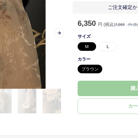
ご注文確定か
6,350
円 (税込)
7,060
円 (
Next slide
サイズ
M
L
カラー
ブラウン
購
カー