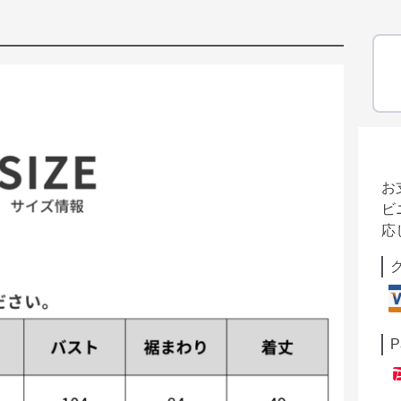
お
ビ
応
P