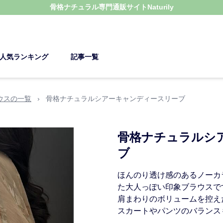
骨格ナチュラル
専門通販サイト
Naturily
人気ランキング
記事一覧
ウスの一覧
›
骨格ナチュラルシアーキャンディースリーブ
骨格ナチュラルシ
ブ
ほんのり透け感のあるノーカ
た大人っぽい印象ブラウスで
肩まわりのボリュームを控え
スカートやパンツのバランス