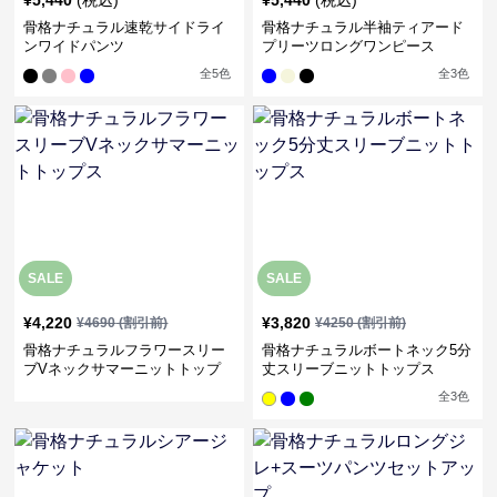
骨格ナチュラル速乾サイドライ
骨格ナチュラル半袖ティアード
ンワイドパンツ
プリーツロングワンピース
全
5
色
全
3
色
SALE
SALE
¥
4,220
¥
3,820
¥
4690
(割引前)
¥
4250
(割引前)
骨格ナチュラルフラワースリー
骨格ナチュラルボートネック5分
ブVネックサマーニットトップ
丈スリーブニットトップス
ス
全
3
色