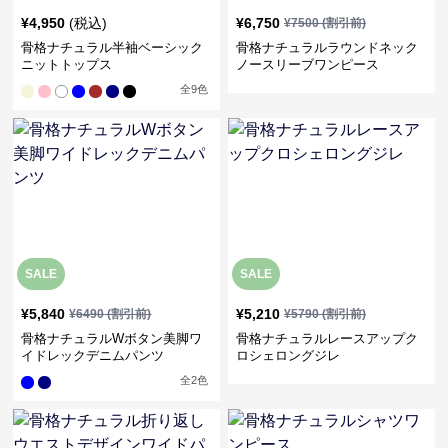
¥
4,950
(税込)
¥
6,750
¥
7500
(割引前)
骨格ナチュラル半袖ベーシック
骨格ナチュラルラウンドネック
ニットトップス
ノースリーブワンピース
全
9
色
SALE
SALE
¥
5,840
¥
5,210
¥
6490
(割引前)
¥
5790
(割引前)
骨格ナチュラルWボタン美脚ワ
骨格ナチュラルレースアップク
イドレックデニムパンツ
ロシェロングジレ
全
2
色