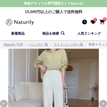
骨格ナチュラル
専門通販サイト
Naturily
15,000
円以上のご購入で送料無料
0
0
新着商品
商品を検索
人気ランキング
Naturily TOP
›
パンツの一覧
›
ワイドパンツの一覧
›
骨格ナチュ
Previous slide
Ne