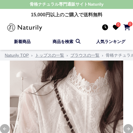
骨格ナチュラル
専門通販サイト
Naturily
15,000
円以上のご購入で送料無料
0
0
新着商品
商品を検索
人気ランキング
Naturily TOP
›
トップスの一覧
›
ブラウスの一覧
›
骨格ナチュラ
Previous slide
Ne