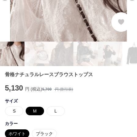
骨格ナチュラルレースブラウストップス
5,130
円 (税込)
5,700
円 (割引前)
サイズ
S
M
L
カラー
ホワイト
ブラック