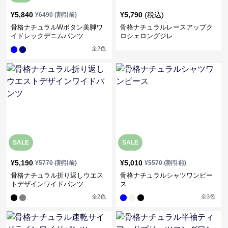
¥
5,840
¥
5,790
(税込)
¥
6490
(割引前)
骨格ナチュラルWボタン美脚ワ
骨格ナチュラルレースアップク
イドレックデニムパンツ
ロシェロングジレ
全
2
色
SALE
SALE
¥
5,190
¥
5,010
¥
5770
(割引前)
¥
5570
(割引前)
骨格ナチュラル折り返しウエス
骨格ナチュラルシャツワンピー
トデザインワイドパンツ
ス
全
2
色
全
3
色