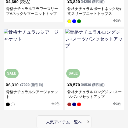
¥
4,690
(税込)
¥
3,820
¥
4250
(割引前)
骨格ナチュラルフラワースリー
骨格ナチュラルボートネック5分
ブVネックサマーニットトップ
丈スリーブニットトップス
ス
全
3
色
SALE
SALE
¥
6,310
¥
8,570
¥
7020
(割引前)
¥
9530
(割引前)
骨格ナチュラルシアージャケッ
骨格ナチュラルロングジレ+スー
ト
ツパンツセットアップ
全
2
色
全
3
色
›
人気アイテム一覧へ