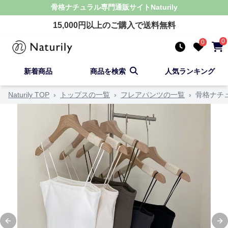
骨格ナチュラル
専門通販サイト
Naturily
15,000
円以上のご購入で送料無料
0
0
新着商品
商品を検索
人気ランキング
Naturily TOP
›
トップスの一覧
›
フレアパンツの一覧
›
骨格ナチ
Previous slide
Ne