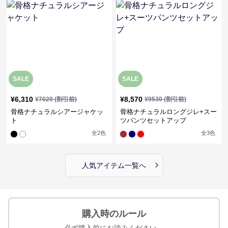
SALE
SALE
¥
6,310
¥
8,570
¥
7020
(割引前)
¥
9530
(割引前)
骨格ナチュラルシアージャケッ
骨格ナチュラルロングジレ+スー
ト
ツパンツセットアップ
全
2
色
全
3
色
›
人気アイテム一覧へ
購入時のルール