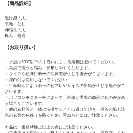
【商品詳細】
透け感:なし
裏地：なし
伸縮性:なし
厚み：普通
【お取り扱い】
・水温は30℃以下の手洗いにし、洗濯機は避けてください。
・高温で洗うと縮み、変形しやすくなります。
・サイズや色味に若干の個体差が生じる場合がございます。
・漂白剤は使用しないでください。
・生産時期により若干の色ブレやサイズの変動が生じる場合がご
ざいます。
・パソコンモニター等によって、画像と実際の商品に色の差があ
る場合がございます。
・他の衣類等と一緒に洗濯することは避けて頂き、保管の際も淡
色の衣類の色移りを防ぐため、重ね合せにはご注意ください。
本品は、素材特性上以上の点にご注意ください。
ご了承頂ける場合のみご購入をいただけますよう、何卒宜しくお