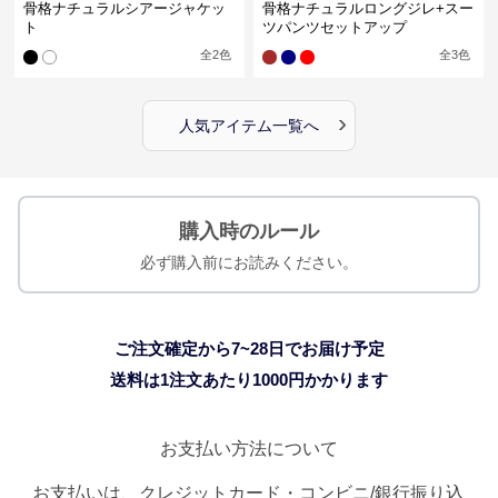
骨格ナチュラルシアージャケッ
骨格ナチュラルロングジレ+スー
ト
ツパンツセットアップ
全
2
色
全
3
色
›
人気アイテム一覧へ
購入時のルール
必ず購入前にお読みください。
ご注文確定から7~28日でお届け予定
送料は1注文あたり
1000
円かかります
お支払い方法について
お支払いは、クレジットカード・コンビニ/銀行振り込