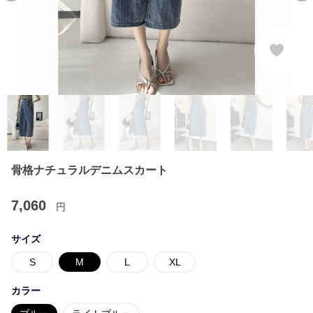
骨格ナチュラルデニムスカート
7,060
円
サイズ
S
M
L
XL
カラー