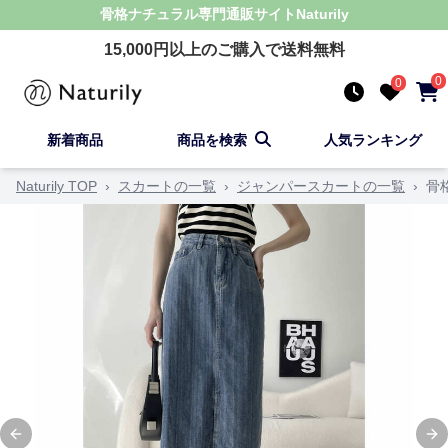
骨格ナチュラル
専門通販サイト
Naturily
15,000
円以上のご購入で送料無料
0
0
新着商品
商品を検索
人気ランキング
Naturily TOP
›
スカートの一覧
›
ジャンパースカートの一覧
›
骨
Previous slide
Ne