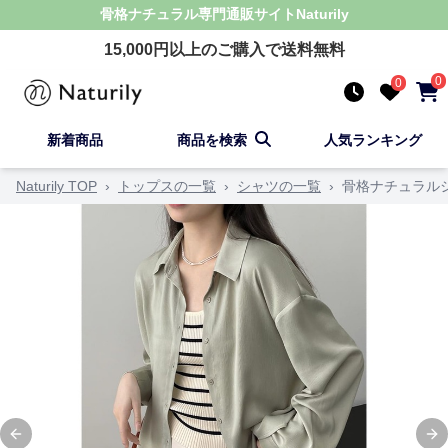
骨格ナチュラル
専門通販サイト
Naturily
15,000
円以上のご購入で送料無料
0
0
新着商品
商品を検索
人気ランキング
Naturily TOP
›
トップスの一覧
›
シャツの一覧
›
骨格ナチュラル
Previous slide
Ne