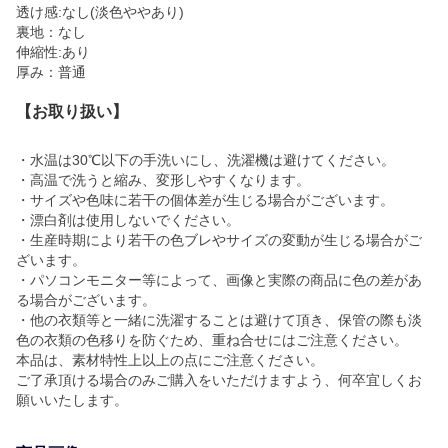
透け感:なし(淡色ややあり)
裏地：なし
伸縮性:あり
厚み：普通
【お取り扱い】
・水温は30℃以下の手洗いにし、洗濯機は避けてください。
・高温で洗うと縮み、変形しやすくなります。
・サイズや色味に若干の個体差が生じる場合がございます。
・漂白剤は使用しないでください。
・生産時期により若干の色ブレやサイズの変動が生じる場合がご
ざいます。
・パソコンモニター等によって、画像と実際の商品に色の差があ
る場合がございます。
・他の衣類等と一緒に洗濯することは避けて頂き、保管の際も淡
色の衣類の色移りを防ぐため、重ね合せにはご注意ください。
本品は、素材特性上以上の点にご注意ください。
ご了承頂ける場合のみご購入をいただけますよう、何卒宜しくお
願いいたします。