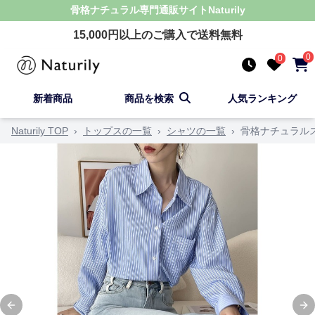
骨格ナチュラル
専門通販サイト
Naturily
15,000
円以上のご購入で送料無料
0
0
新着商品
商品を検索
人気ランキング
Naturily TOP
›
トップスの一覧
›
シャツの一覧
›
骨格ナチュラル
Previous slide
Ne