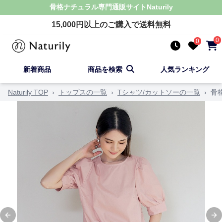
骨格ナチュラル
専門通販サイト
Naturily
15,000
円以上のご購入で送料無料
0
0
新着商品
商品を検索
人気ランキング
Naturily TOP
›
トップスの一覧
›
Tシャツ/カットソーの一覧
›
骨
Previous slide
Ne