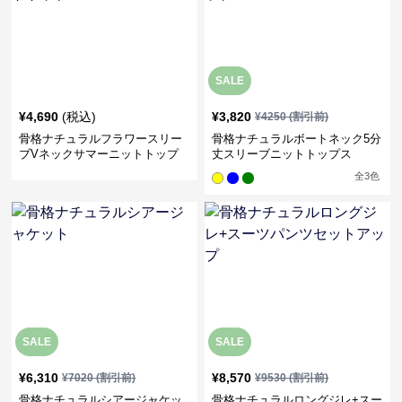
SALE
¥
4,690
(税込)
¥
3,820
¥
4250
(割引前)
骨格ナチュラルフラワースリー
骨格ナチュラルボートネック5分
ブVネックサマーニットトップ
丈スリーブニットトップス
ス
全
3
色
SALE
SALE
¥
6,310
¥
8,570
¥
7020
(割引前)
¥
9530
(割引前)
骨格ナチュラルシアージャケッ
骨格ナチュラルロングジレ+スー