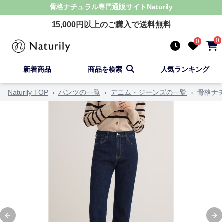
骨格ナチュラル
専門通販サイト
Naturily
15,000
円以上のご購入で送料無料
0
0
新着商品
商品を検索
人気ランキング
Naturily TOP
›
パンツの一覧
›
デニム・ジーンズの一覧
›
骨格ナ
Previous slide
Ne