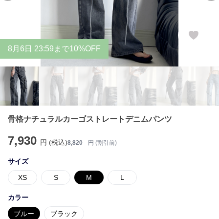
8
月
6
日 23:59まで10%OFF
骨格ナチュラルカーゴストレートデニムパンツ
7,930
円 (税込)
8,820
円 (割引前)
サイズ
XS
S
M
L
カラー
ブルー
ブラック