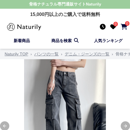
骨格ナチュラル
専門通販サイト
Naturily
15,000
円以上のご購入で送料無料
0
0
新着商品
商品を検索
人気ランキング
Naturily TOP
›
パンツの一覧
›
デニム・ジーンズの一覧
›
骨格ナ
Previous slide
Ne