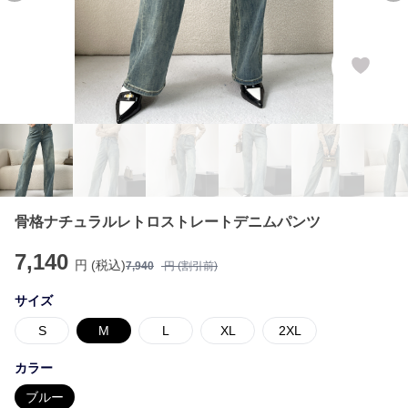
骨格ナチュラルレトロストレートデニムパンツ
7,140
円 (税込)
7,940
円 (割引前)
サイズ
S
M
L
XL
2XL
カラー
ブルー