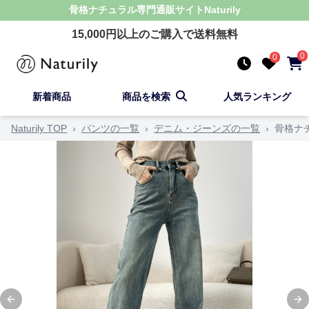
骨格ナチュラル
専門通販サイト
Naturily
15,000
円以上のご購入で送料無料
0
0
新着商品
商品を検索
人気ランキング
Naturily TOP
›
パンツの一覧
›
デニム・ジーンズの一覧
›
骨格ナ
Previous slide
Ne