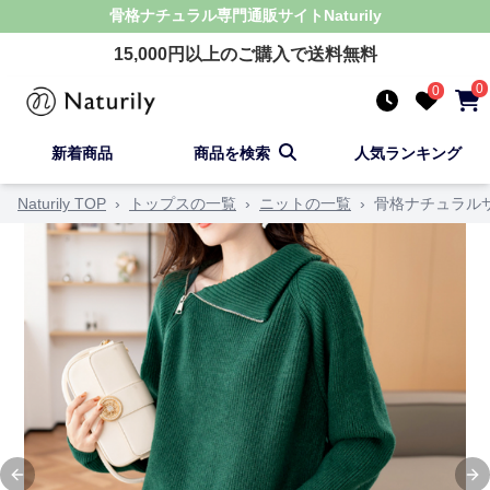
骨格ナチュラル
専門通販サイト
Naturily
15,000
円以上のご購入で送料無料
0
0
新着商品
商品を検索
人気ランキング
Naturily TOP
›
トップスの一覧
›
ニットの一覧
›
骨格ナチュラル
Previous slide
Ne