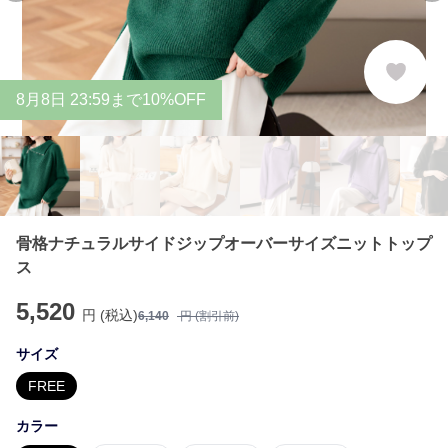
8
月
8
日 23:59まで10%OFF
骨格ナチュラルサイドジップオーバーサイズニットトップ
ス
5,520
円 (税込)
6,140
円 (割引前)
サイズ
FREE
カラー