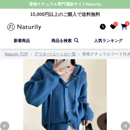
骨格ナチュラル
専門通販サイト
Naturily
15,000
円以上のご購入で送料無料
0
0
新着商品
商品を検索
人気ランキング
Naturily TOP
›
アウター/コートの一覧
›
骨格ナチュラルフード付
Previous slide
Ne