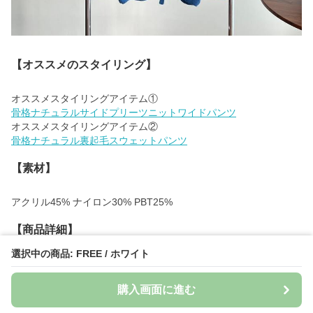
【オススメのスタイリング】
骨格ナチュラルサイドプリーツニットワイドパンツ
骨格ナチュラル裏起毛スウェットパンツ
【素材】
アクリル45% ナイロン30% PBT25%
【商品詳細】
選択中の商品: FREE / ホワイト
透け感:なし
裏地：なし
購入画面に進む
伸縮性:あり
厚み：厚め