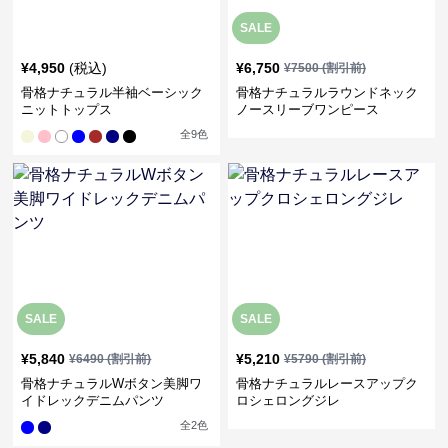
SALE
¥
4,950
(税込)
¥
6,750
¥
7500
(割引前)
骨格ナチュラル半袖ベーシック
骨格ナチュラルラウンドネック
ニットトップス
ノースリーブワンピース
全
9
色
SALE
SALE
¥
5,840
¥
5,210
¥
6490
(割引前)
¥
5790
(割引前)
骨格ナチュラルWボタン美脚ワ
骨格ナチュラルレースアップク
イドレックデニムパンツ
ロシェロングジレ
全
2
色