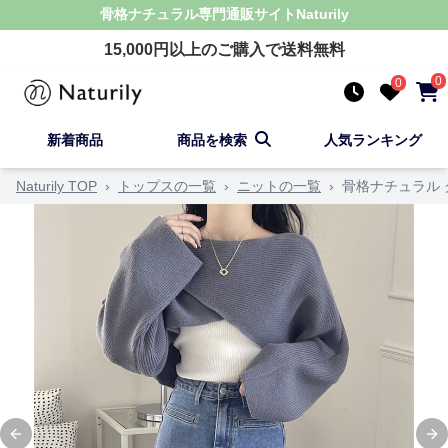
骨格ナチュラル
専門通販サイト
Naturily
15,000
円以上のご購入で送料無料
0
0
新着商品
商品を検索
人気ランキング
Naturily TOP
›
トップスの一覧
›
ニットの一覧
›
骨格ナチュラル
Previous slide
Ne