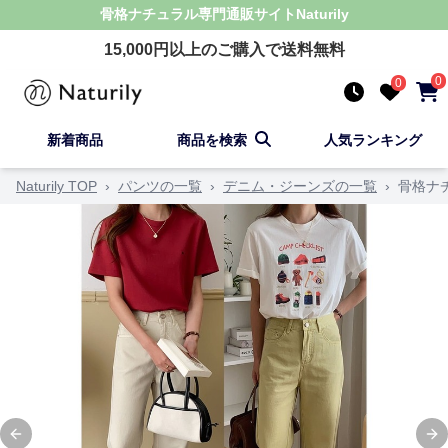
骨格ナチュラル
専門通販サイト
Naturily
15,000
円以上のご購入で送料無料
0
0
新着商品
商品を検索
人気ランキング
Naturily TOP
›
パンツの一覧
›
デニム・ジーンズの一覧
›
骨格ナ
Previous slide
Ne