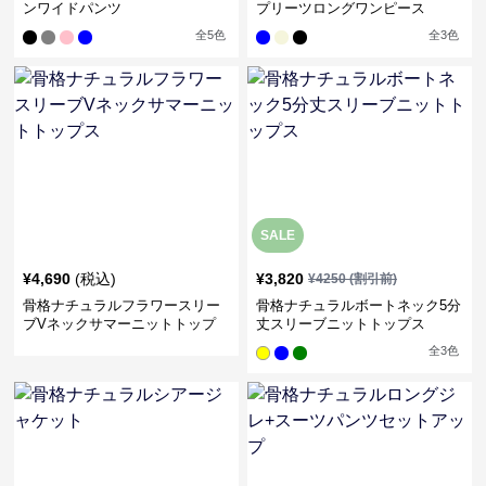
ンワイドパンツ
プリーツロングワンピース
全
5
色
全
3
色
SALE
¥
4,690
(税込)
¥
3,820
¥
4250
(割引前)
骨格ナチュラルフラワースリー
骨格ナチュラルボートネック5分
ブVネックサマーニットトップ
丈スリーブニットトップス
ス
全
3
色