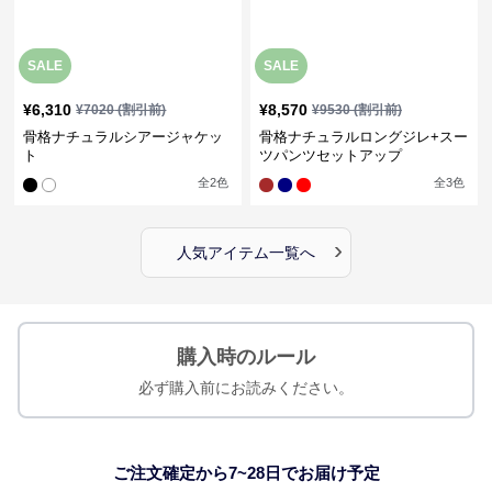
SALE
SALE
¥
6,310
¥
8,570
¥
7020
(割引前)
¥
9530
(割引前)
骨格ナチュラルシアージャケッ
骨格ナチュラルロングジレ+スー
ト
ツパンツセットアップ
全
2
色
全
3
色
›
人気アイテム一覧へ
購入時のルール
必ず購入前にお読みください。
ご注文確定から7~28日でお届け予定