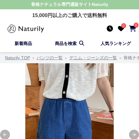
骨格ナチュラル
専門通販サイト
Naturily
15,000
円以上のご購入で送料無料
0
0
新着商品
商品を検索
人気ランキング
Naturily TOP
›
パンツの一覧
›
デニム・ジーンズの一覧
›
骨格ナ
Previous slide
Ne