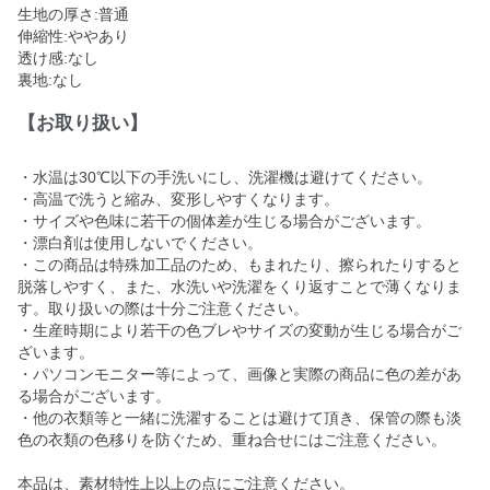
生地の厚さ:普通
伸縮性:ややあり
透け感:なし
裏地:なし
【お取り扱い】
・水温は30℃以下の手洗いにし、洗濯機は避けてください。
・高温で洗うと縮み、変形しやすくなります。
・サイズや色味に若干の個体差が生じる場合がございます。
・漂白剤は使用しないでください。
・この商品は特殊加工品のため、もまれたり、擦られたりすると
脱落しやすく、また、水洗いや洗濯をくり返すことで薄くなりま
す。取り扱いの際は十分ご注意ください。
・生産時期により若干の色ブレやサイズの変動が生じる場合がご
ざいます。
・パソコンモニター等によって、画像と実際の商品に色の差があ
る場合がございます。
・他の衣類等と一緒に洗濯することは避けて頂き、保管の際も淡
色の衣類の色移りを防ぐため、重ね合せにはご注意ください。
本品は、素材特性上以上の点にご注意ください。