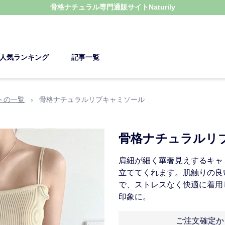
骨格ナチュラル
専門通販サイト
Naturily
人気ランキング
記事一覧
トの一覧
›
骨格ナチュラルリブキャミソール
骨格ナチュラルリ
肩紐が細く華奢見えするキャ
立ててくれます。肌触りの良
で、ストレスなく快適に着用
印象に。
ご注文確定か