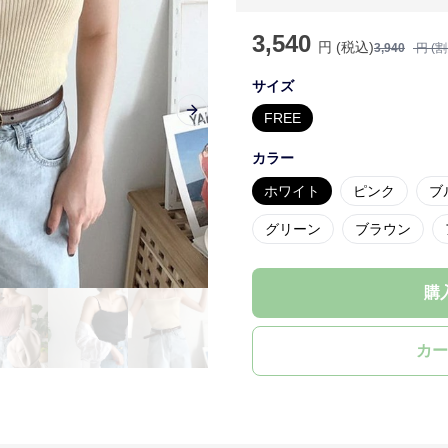
3,540
円 (税込)
3,940
円 (
サイズ
FREE
Next slide
カラー
ホワイト
ピンク
ブ
グリーン
ブラウン
購
カー