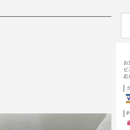
お
ビ
応
P