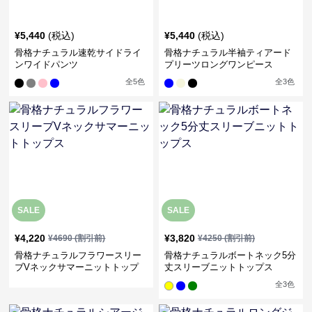
¥
5,440
(税込)
¥
5,440
(税込)
骨格ナチュラル速乾サイドライ
骨格ナチュラル半袖ティアード
ンワイドパンツ
プリーツロングワンピース
全
5
色
全
3
色
SALE
SALE
¥
4,220
¥
3,820
¥
4690
(割引前)
¥
4250
(割引前)
骨格ナチュラルフラワースリー
骨格ナチュラルボートネック5分
ブVネックサマーニットトップ
丈スリーブニットトップス
ス
全
3
色