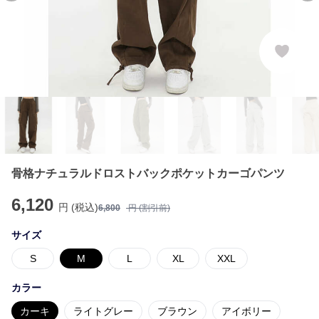
骨格ナチュラルドロストバックポケットカーゴパンツ
6,120
円 (税込)
6,800
円 (割引前)
サイズ
S
M
L
XL
XXL
カラー
カーキ
ライトグレー
ブラウン
アイボリー