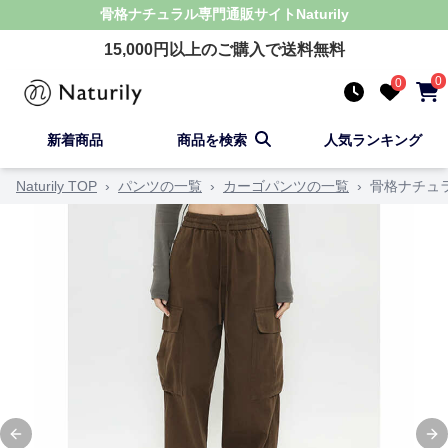
骨格ナチュラル
専門通販サイト
Naturily
15,000
円以上のご購入で送料無料
0
0
新着商品
商品を検索
人気ランキング
Naturily TOP
›
パンツの一覧
›
カーゴパンツの一覧
›
骨格ナチュ
Previous slide
Ne