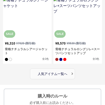
SALE
SALE
¥
6,310
¥
8,570
¥
7020
(割引前)
¥
9530
(割引前)
骨格ナチュラルシアージャケッ
骨格ナチュラルロングジレ+スー
ト
ツパンツセットアップ
全
2
色
全
3
色
›
人気アイテム一覧へ
購入時のルール
必ず購入前にお読みください。