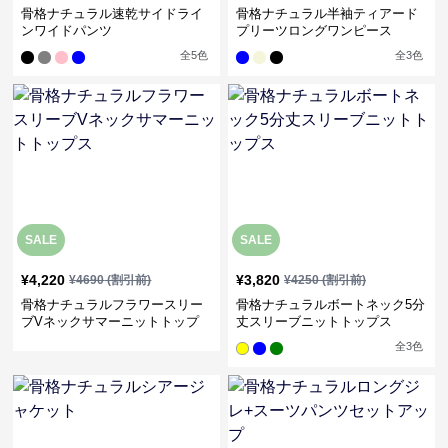
骨格ナチュラル速乾サイドライ
骨格ナチュラル半袖ティアード
ンワイドパンツ
プリーツロングワンピース
全
5
色
全
3
色
SALE
SALE
¥
4,220
¥
3,820
¥
4690
(割引前)
¥
4250
(割引前)
骨格ナチュラルフラワースリー
骨格ナチュラルボートネック5分
ブVネックサマーニットトップ
丈スリーブニットトップス
ス
全
3
色