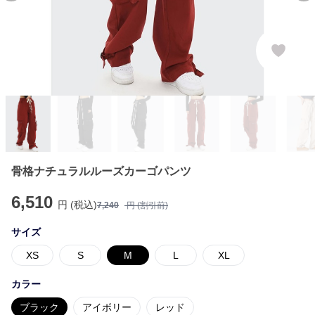
骨格ナチュラルルーズカーゴパンツ
6,510
円 (税込)
7,240
円 (割引前)
サイズ
XS
S
M
L
XL
カラー
ブラック
アイボリー
レッド