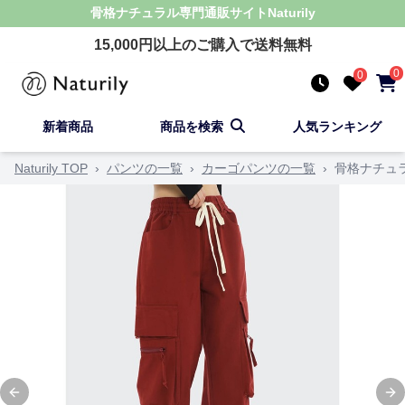
骨格ナチュラル
専門通販サイト
Naturily
15,000
円以上のご購入で送料無料
0
0
新着商品
商品を検索
人気ランキング
Naturily TOP
›
パンツの一覧
›
カーゴパンツの一覧
›
骨格ナチュ
Previous slide
Ne