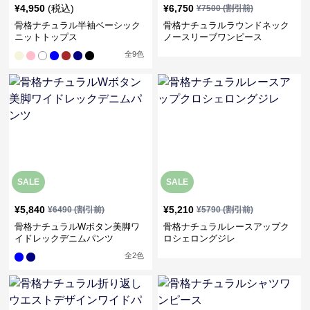
¥
4,950
(税込)
¥
6,750
¥
7500
(割引前)
骨格ナチュラル半袖ベーシック
骨格ナチュラルラウンドネック
ニットトップス
ノースリーブワンピース
全
9
色
SALE
SALE
¥
5,840
¥
5,210
¥
6490
(割引前)
¥
5790
(割引前)
骨格ナチュラルWボタン美脚ワ
骨格ナチュラルレースアップク
イドレックデニムパンツ
ロシェロングジレ
全
2
色