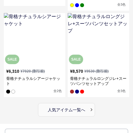
ス
全
3
色
SALE
SALE
¥
6,310
¥
8,570
¥
7020
(割引前)
¥
9530
(割引前)
骨格ナチュラルシアージャケッ
骨格ナチュラルロングジレ+スー
ト
ツパンツセットアップ
全
2
色
全
3
色
›
人気アイテム一覧へ