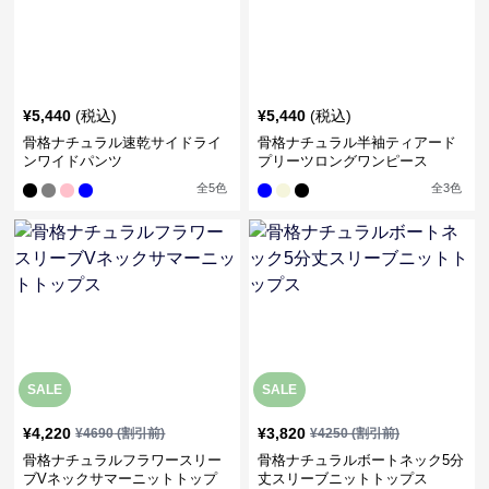
¥
5,440
(税込)
¥
5,440
(税込)
骨格ナチュラル速乾サイドライ
骨格ナチュラル半袖ティアード
ンワイドパンツ
プリーツロングワンピース
全
5
色
全
3
色
SALE
SALE
¥
4,220
¥
3,820
¥
4690
(割引前)
¥
4250
(割引前)
骨格ナチュラルフラワースリー
骨格ナチュラルボートネック5分
ブVネックサマーニットトップ
丈スリーブニットトップス