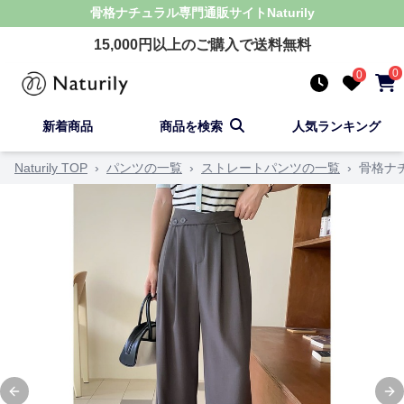
骨格ナチュラル
専門通販サイト
Naturily
15,000
円以上のご購入で送料無料
0
0
新着商品
商品を検索
人気ランキング
Naturily TOP
›
パンツの一覧
›
ストレートパンツの一覧
›
骨格ナ
Previous slide
Ne