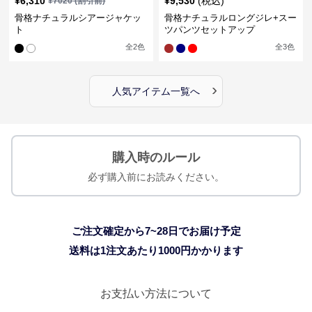
¥
6,310
¥
9,530
(税込)
¥
7020
(割引前)
骨格ナチュラルシアージャケッ
骨格ナチュラルロングジレ+スー
ト
ツパンツセットアップ
全
2
色
全
3
色
›
人気アイテム一覧へ
購入時のルール
必ず購入前にお読みください。
ご注文確定から7~28日でお届け予定
送料は1注文あたり
1000
円かかります
お支払い方法について