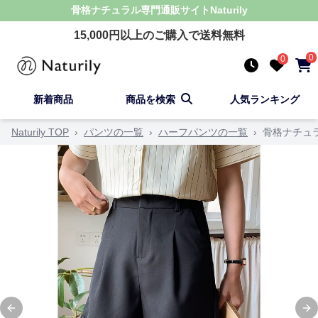
骨格ナチュラル
専門通販サイト
Naturily
15,000
円以上のご購入で送料無料
0
0
新着商品
商品を検索
人気ランキング
Naturily TOP
›
パンツの一覧
›
ハーフパンツの一覧
›
骨格ナチュ
Previous slide
Ne