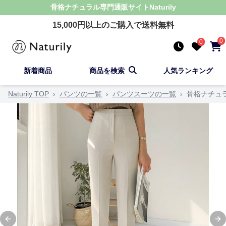
骨格ナチュラル
専門通販サイト
Naturily
15,000
円以上のご購入で送料無料
0
0
新着商品
商品を検索
人気ランキング
Naturily TOP
›
パンツの一覧
›
パンツスーツの一覧
›
骨格ナチュ
Previous slide
Ne