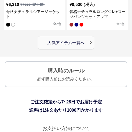
¥
6,310
¥
9,530
(税込)
¥
7020
(割引前)
骨格ナチュラルシアージャケッ
骨格ナチュラルロングジレ+スー
ト
ツパンツセットアップ
全
2
色
全
3
色
›
人気アイテム一覧へ
購入時のルール
必ず購入前にお読みください。
ご注文確定から7~28日でお届け予定
送料は1注文あたり
1000
円かかります
お支払い方法について