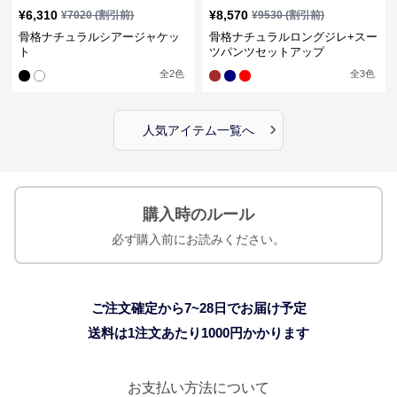
¥
6,310
¥
8,570
¥
7020
(割引前)
¥
9530
(割引前)
骨格ナチュラルシアージャケッ
骨格ナチュラルロングジレ+スー
ト
ツパンツセットアップ
全
2
色
全
3
色
›
人気アイテム一覧へ
購入時のルール
必ず購入前にお読みください。
ご注文確定から7~28日でお届け予定
送料は1注文あたり
1000
円かかります
お支払い方法について