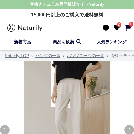
骨格ナチュラル
専門通販サイト
Naturily
15,000
円以上のご購入で送料無料
0
0
新着商品
商品を検索
人気ランキング
Naturily TOP
›
パンツの一覧
›
パンツスーツの一覧
›
骨格ナチュ
Previous slide
Ne