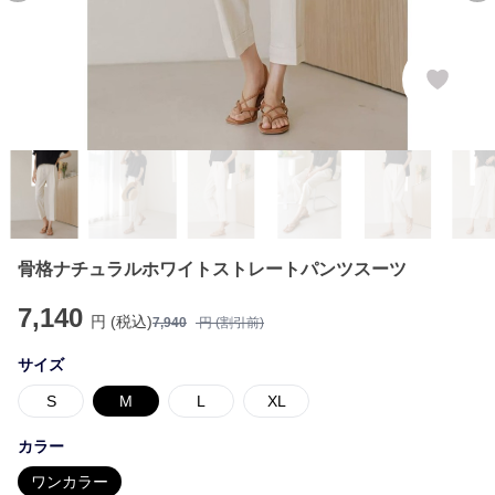
骨格ナチュラルホワイトストレートパンツスーツ
7,140
円 (税込)
7,940
円 (割引前)
サイズ
S
M
L
XL
カラー
ワンカラー