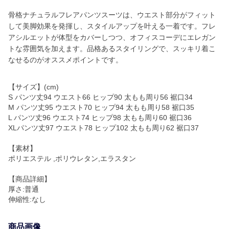
骨格ナチュラルフレアパンツスーツは、ウエスト部分がフィット
して美脚効果を発揮し、スタイルアップを叶える一着です。フレ
アシルエットが体型をカバーしつつ、オフィスコーデにエレガン
トな雰囲気を加えます。品格あるスタイリングで、スッキリ着こ
なせるのがオススメポイントです。
【サイズ】(cm)
S パンツ丈94 ウエスト66 ヒップ90 太もも周り56 裾口34
M パンツ丈95 ウエスト70 ヒップ94 太もも周り58 裾口35
L パンツ丈96 ウエスト74 ヒップ98 太もも周り60 裾口36
XLパンツ丈97 ウエスト78 ヒップ102 太もも周り62 裾口37
【素材】
ポリエステル ,ポリウレタン,エラスタン
【商品詳細】
厚さ:普通
伸縮性:なし
商品画像