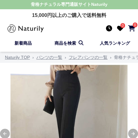
骨格ナチュラル
専門通販サイト
Naturily
15,000
円以上のご購入で送料無料
0
0
新着商品
商品を検索
人気ランキング
Naturily TOP
›
パンツの一覧
›
フレアパンツの一覧
›
骨格ナチュ
Previous slide
Ne