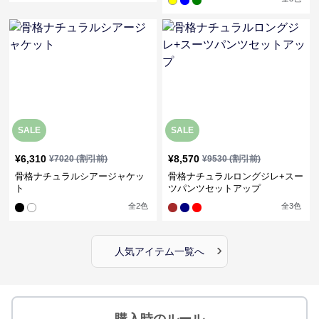
SALE
SALE
¥
6,310
¥
8,570
¥
7020
(割引前)
¥
9530
(割引前)
骨格ナチュラルシアージャケッ
骨格ナチュラルロングジレ+スー
ト
ツパンツセットアップ
全
2
色
全
3
色
›
人気アイテム一覧へ