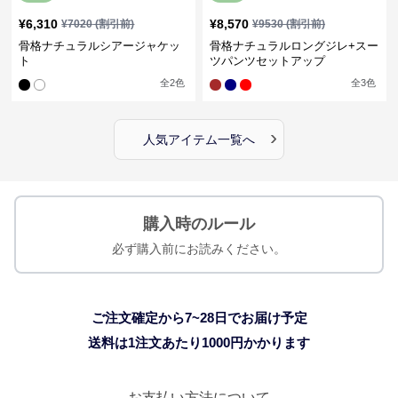
¥
6,310
¥
8,570
¥
7020
(割引前)
¥
9530
(割引前)
骨格ナチュラルシアージャケッ
骨格ナチュラルロングジレ+スー
ト
ツパンツセットアップ
全
2
色
全
3
色
›
人気アイテム一覧へ
購入時のルール
必ず購入前にお読みください。
ご注文確定から7~28日でお届け予定
送料は1注文あたり
1000
円かかります
お支払い方法について