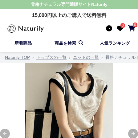
骨格ナチュラル
専門通販サイト
Naturily
15,000
円以上のご購入で送料無料
0
0
新着商品
商品を検索
人気ランキング
Naturily TOP
›
トップスの一覧
›
ニットの一覧
›
骨格ナチュラル
Previous slide
Ne