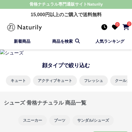
骨格ナチュラル
専門通販サイト
Naturily
15,000
円以上のご購入で送料無料
0
0
新着商品
商品を検索
人気ランキング
顔タイプで絞り込む
キュート
アクティブキュート
フレッシュ
クールカ
シューズ 骨格ナチュラル 商品一覧
スニーカー
ブーツ
サンダル/シューズ