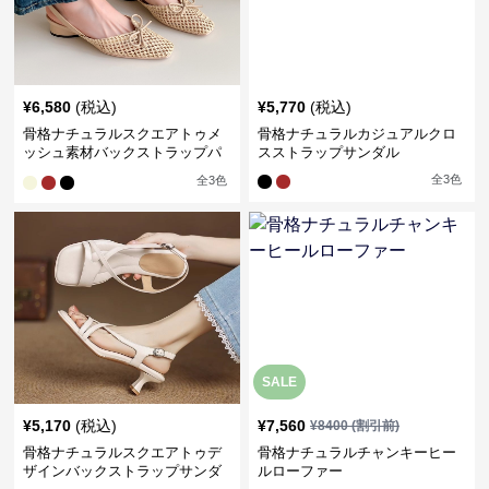
¥
6,580
(税込)
¥
5,770
(税込)
骨格ナチュラルスクエアトゥメ
骨格ナチュラルカジュアルクロ
ッシュ素材バックストラップパ
スストラップサンダル
ンプス
全
3
色
全
3
色
SALE
¥
5,170
(税込)
¥
7,560
¥
8400
(割引前)
骨格ナチュラルスクエアトゥデ
骨格ナチュラルチャンキーヒー
ザインバックストラップサンダ
ルローファー