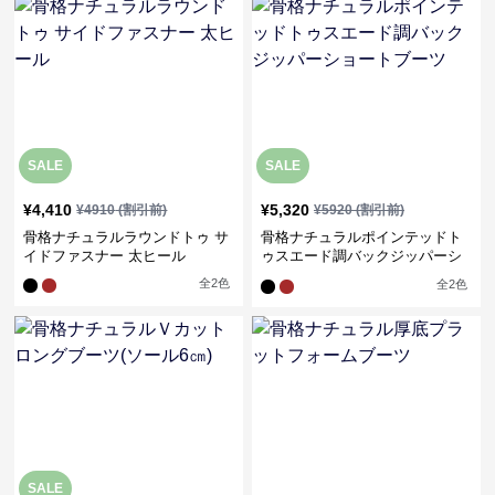
SALE
SALE
¥
4,410
¥
5,320
¥
4910
(割引前)
¥
5920
(割引前)
骨格ナチュラルラウンドトゥ サ
骨格ナチュラルポインテッドト
イドファスナー 太ヒール
ゥスエード調バックジッパーシ
ョートブーツ
全
2
色
全
2
色
SALE