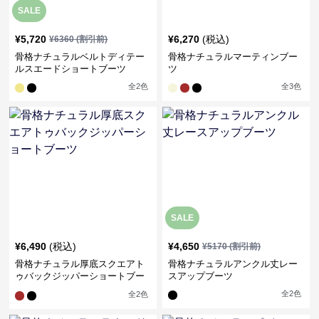
SALE
¥
5,720
¥
6,270
(税込)
¥
6360
(割引前)
骨格ナチュラルベルトディテー
骨格ナチュラルマーティンブー
ルスエードショートブーツ
ツ
全
2
色
全
3
色
SALE
¥
6,490
(税込)
¥
4,650
¥
5170
(割引前)
骨格ナチュラル厚底スクエアト
骨格ナチュラルアンクル丈レー
ゥバックジッパーショートブー
スアップブーツ
ツ
全
2
色
全
2
色