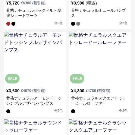
¥
5,720
¥
8,980
(税込)
¥
6360
(割引前)
骨格ナチュラルバックベルト厚
骨格ナチュラルミュールパンプ
底ショートブーツ
ス
全
2
色
全
3
色
SALE
SALE
¥
3,660
¥
4,300
¥
4070
(割引前)
¥
4780
(割引前)
骨格ナチュラルアーモンドトゥ
骨格ナチュラルスクエアトゥロ
シンプルデザインパンプス
ーヒールローファー
全
2
色
全
2
色