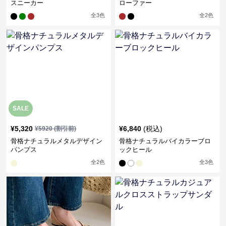
スニーカー
ローファー
全
3
色
全
2
色
SALE
¥
5,320
¥
6,840
(税込)
¥
5920
(割引前)
骨格ナチュラルメタルデザイン
骨格ナチュラルバイカラーブロ
パンプス
ックヒール
全
2
色
全
3
色