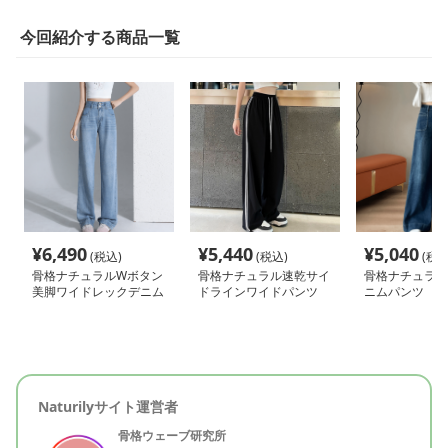
今回紹介する商品一覧
¥
6,490
¥
5,440
¥
5,040
(税込)
(税込)
(税込
骨格ナチュラルWボタン
骨格ナチュラル速乾サイ
骨格ナチュラル
美脚ワイドレックデニム
ドラインワイドパンツ
ニムパンツ
パンツ
Naturilyサイト運営者
骨格ウェーブ研究所