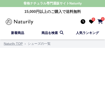
骨格ナチュラル
専門通販サイト
Naturily
15,000
円以上のご購入で送料無料
0
0
新着商品
商品を検索
人気ランキング
Naturily TOP
›
シューズの一覧
顔タイプで絞り込む
キュート
アクティブキュート
フレッシュ
クールカ
シューズ ソフトエレガント 骨格ナチュラル 商品一
覧