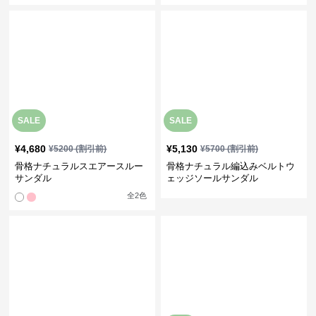
SALE
¥
5,960
(税込)
¥
4,600
¥
5120
(割引前)
骨格ナチュラルオーガンジーリ
ポインテッドトゥメッシュパン
ボンシアーパンプス
プス
全
2
色
全
4
色
›
骨格ナチュラル
の全ての
シューズ