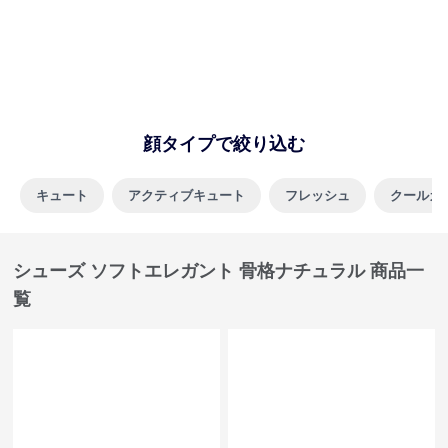
SALE
¥
6,120
¥
5,700
(税込)
¥
6800
(割引前)
骨格ナチュラルアクティブメッ
骨格ナチュラルクリアラインス
シュスニーカー
トーンサンダル
全
2
色
全
2
色
SALE