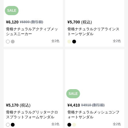
¥
5,170
(税込)
¥
4,410
¥
4910
(割引前)
骨格ナチュラルグリッタークロ
骨格ナチュラルメッシュコンフ
スプラットフォームサンダル
ォートサンダル
全
2
色
全
2
色
SALE
SALE
¥
4,680
¥
5,130
¥
5200
(割引前)
¥
5700
(割引前)
骨格ナチュラルスエアースルー
骨格ナチュラル編込みベルトウ
サンダル
ェッジソールサンダル
全
2
色