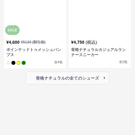
SALE
¥
4,600
¥
4,750
(税込)
¥
5120
(割引前)
ポインテッドトゥメッシュパン
骨格ナチュラルカジュアルラン
プス
ナースニーカー
全
2
色
全
4
色
›
骨格ナチュラル
の全ての
シューズ