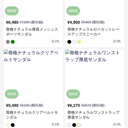
SALE
SALE
¥
6,480
¥
4,900
¥
7200
(割引前)
¥
5450
(割引前)
骨格ナチュラル厚底メッシュス
骨格ナチュラルローカットレー
ポーツサンダル
スアップスニーカー
全
2
色
全
3
色
SALE
SALE
¥
5,490
¥
6,270
¥
6100
(割引前)
¥
6970
(割引前)
骨格ナチュラルクリアベルトサ
骨格ナチュラルワンストラップ
ンダル
厚底サンダル
全
2
色
全
3
色