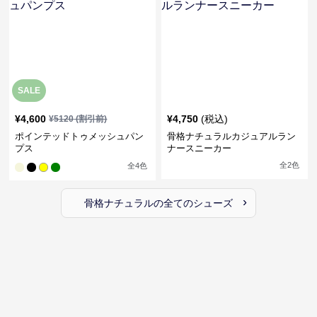
SALE
¥
4,600
¥
4,750
(税込)
¥
5120
(割引前)
ポインテッドトゥメッシュパン
骨格ナチュラルカジュアルラン
プス
ナースニーカー
全
2
色
全
4
色
›
骨格ナチュラル
の全ての
シューズ