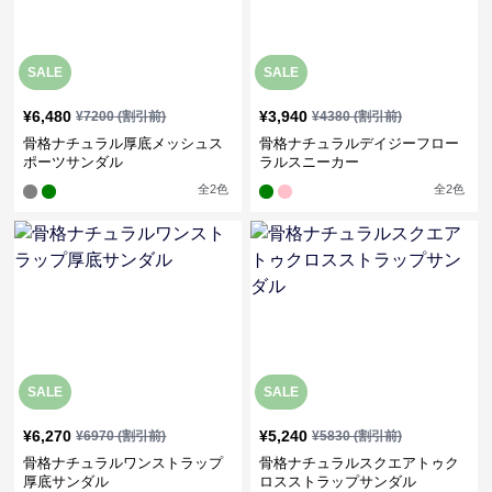
SALE
SALE
¥
6,480
¥
3,940
¥
7200
(割引前)
¥
4380
(割引前)
骨格ナチュラル厚底メッシュス
骨格ナチュラルデイジーフロー
ポーツサンダル
ラルスニーカー
全
2
色
全
2
色
SALE
SALE
¥
6,270
¥
5,240
¥
6970
(割引前)
¥
5830
(割引前)
骨格ナチュラルワンストラップ
骨格ナチュラルスクエアトゥク
厚底サンダル
ロスストラップサンダル