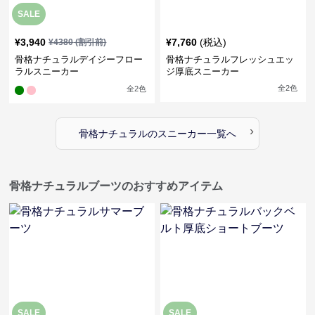
SALE
¥
3,940
¥
7,760
(税込)
¥
4380
(割引前)
骨格ナチュラルデイジーフロー
骨格ナチュラルフレッシュエッ
ラルスニーカー
ジ厚底スニーカー
全
2
色
全
2
色
›
骨格ナチュラル
の
スニーカー
一覧へ
骨格ナチュラルブーツのおすすめアイテム
SALE
SALE