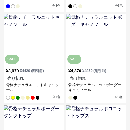
全
3
色
全
3
色
SALE
SALE
¥
3,970
¥
4,370
¥
4420
(割引前)
¥
4860
(割引前)
売り切れ
売り切れ
骨格ナチュラルニットキャミソ
骨格ナチュラルニットボーダー
ール
キャミソール
全
7
色
全
3
色