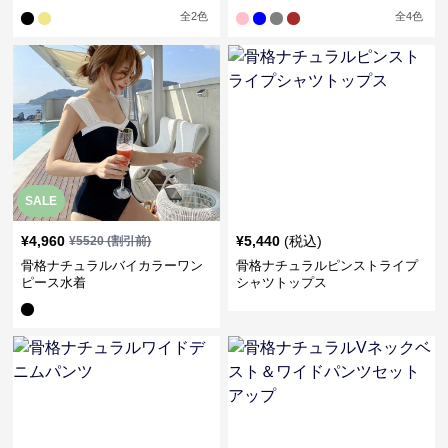
全
2
色
全
4
色
SALE
¥
4,960
¥
5,440
(税込)
¥
5520
(割引前)
骨格ナチュラルバイカラーワン
骨格ナチュラルピンストライプ
ピース水着
シャツトップス