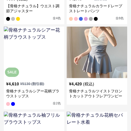
【骨格ナチュラル】ウエスト調
骨格ナチュラルカラードレープ
節アジャスター
ストレートパンツ
全
4
色
全
8
色
SALE
¥
4,610
¥
4,420
(税込)
¥
5130
(割引前)
骨格ナチュラルシアー花柄ブラ
骨格ナチュラルツイストフロン
ウストップス
トカットアウトフレアワンピー
ス水着
全
2
色