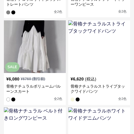
トレートパンツ
ーワンピース
全
2
色
全
2
色
SALE
¥
6,080
¥
6,620
(税込)
¥
6760
(割引前)
骨格ナチュラルボリュームバル
骨格ナチュラルストライプタッ
ーンスカート
クワイドパンツ
全
2
色
全
2
色