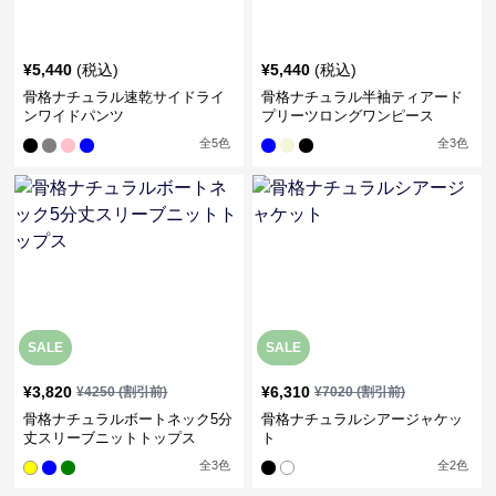
¥
5,440
(税込)
¥
5,440
(税込)
骨格ナチュラル速乾サイドライ
骨格ナチュラル半袖ティアード
ンワイドパンツ
プリーツロングワンピース
全
5
色
全
3
色
SALE
SALE
¥
3,820
¥
6,310
¥
4250
(割引前)
¥
7020
(割引前)
骨格ナチュラルボートネック5分
骨格ナチュラルシアージャケッ
丈スリーブニットトップス
ト
全
3
色
全
2
色