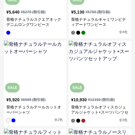
SALE
SALE
¥
5,640
¥
5,130
¥
6270
(割引前)
¥
5700
(割引前)
骨格ナチュラルスクエアネック
骨格ナチュラルキャミワンピテ
デニムロングワンピース
ィアードワンピース
全
4
色
SALE
SALE
¥
5,920
¥
10,930
¥
6580
(割引前)
¥
12150
(割引前)
骨格ナチュラルテールカットオ
骨格ナチュラルオフィスカジュ
ーバーシャツ
アルジャケット+スーツパンツセ
ットアップ
全
2
色
全
3
色