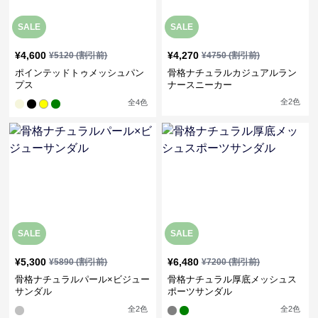
SALE
SALE
¥
4,600
¥
4,270
¥
5120
(割引前)
¥
4750
(割引前)
ポインテッドトゥメッシュパン
骨格ナチュラルカジュアルラン
プス
ナースニーカー
全
2
色
全
4
色
SALE
SALE
¥
5,300
¥
6,480
¥
5890
(割引前)
¥
7200
(割引前)
骨格ナチュラルパール×ビジュー
骨格ナチュラル厚底メッシュス
サンダル
ポーツサンダル
全
2
色
全
2
色