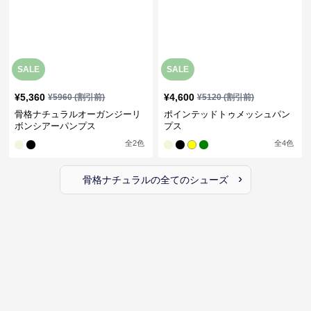
SALE
SALE
¥
5,360
¥
4,600
¥
5960
(割引前)
¥
5120
(割引前)
骨格ナチュラルオーガンジーリ
ポインテッドトゥメッシュパン
ボンシアーパンプス
プス
全
2
色
全
4
色
›
骨格ナチュラル
の全ての
シューズ