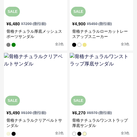
SALE
SALE
¥
6,480
¥
4,900
¥
7200
(割引前)
¥
5450
(割引前)
骨格ナチュラル厚底メッシュス
骨格ナチュラルローカットレー
ポーツサンダル
スアップスニーカー
全
2
色
全
3
色
SALE
SALE
¥
5,490
¥
6,270
¥
6100
(割引前)
¥
6970
(割引前)
骨格ナチュラルクリアベルトサ
骨格ナチュラルワンストラップ
ンダル
厚底サンダル
全
2
色
全
3
色