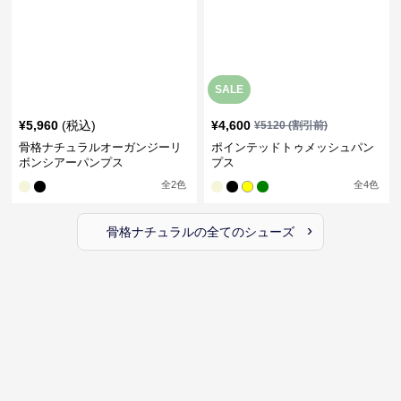
SALE
¥
5,960
(税込)
¥
4,600
¥
5120
(割引前)
骨格ナチュラルオーガンジーリ
ポインテッドトゥメッシュパン
ボンシアーパンプス
プス
全
2
色
全
4
色
›
骨格ナチュラル
の全ての
シューズ