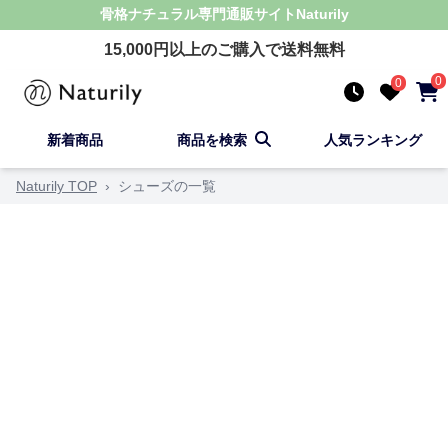
骨格ナチュラル
専門通販サイト
Naturily
15,000
円以上のご購入で送料無料
0
0
新着商品
商品を検索
人気ランキング
Naturily TOP
›
シューズの一覧
顔タイプで絞り込む
キュート
アクティブキュート
フレッシュ
クールカ
シューズ 骨格ナチュラル 商品一覧