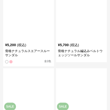
SALE
SALE
¥
5,360
¥
4,600
¥
5960
(割引前)
¥
5120
(割引前)
骨格ナチュラルオーガンジーリ
ポインテッドトゥメッシュパン
ボンシアーパンプス
プス
全
2
色
全
4
色
›
骨格ナチュラル
の全ての
シューズ