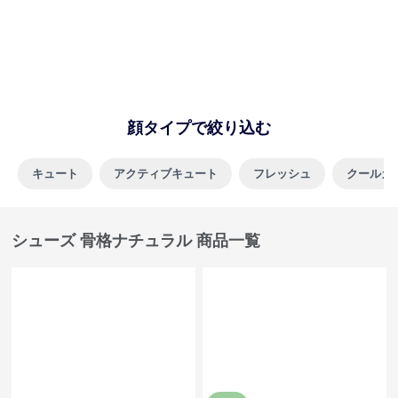
SALE
¥
6,800
(税込)
¥
5,130
¥
5700
(割引前)
骨格ナチュラルアクティブメッ
骨格ナチュラルクリアラインス
シュスニーカー
トーンサンダル
全
2
色
全
2
色