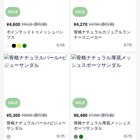
SALE
SALE
¥
4,600
¥
4,270
¥
5120
(割引前)
¥
4750
(割引前)
ポインテッドトゥメッシュパン
骨格ナチュラルカジュアルラン
プス
ナースニーカー
全
2
色
全
4
色
SALE
SALE
¥
5,300
¥
6,480
¥
5890
(割引前)
¥
7200
(割引前)
骨格ナチュラルパール×ビジュー
骨格ナチュラル厚底メッシュス
サンダル
ポーツサンダル
全
2
色
全
2
色