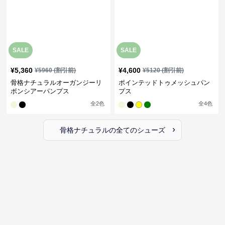
SALE
SALE
¥
5,360
¥
4,600
¥
5960
(割引前)
¥
5120
(割引前)
骨格ナチュラルオーガンジーリ
ポインテッドトゥメッシュパン
ボンシアーパンプス
プス
全
2
色
全
4
色
›
骨格ナチュラル
の全ての
シューズ