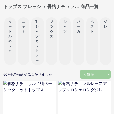
トップス フレッシュ 骨格ナチュラル 商品一覧
タ
ニ
T
ブ
シ
パ
ベ
ジ
ー
ッ
シ
ラ
ャ
ー
ス
レ
ト
ト
ャ
ウ
ツ
カ
ト
ル
ツ/
ス
ー
ネ
カ
ッ
ッ
ク
ト
ソ
ー
507
件の商品が見つかりました