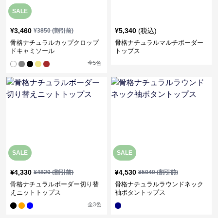
SALE
¥
3,460
¥
5,340
(税込)
¥
3850
(割引前)
骨格ナチュラルカップクロップ
骨格ナチュラルマルチボーダー
ドキャミソール
トップス
全
5
色
SALE
SALE
¥
4,330
¥
4,530
¥
4820
(割引前)
¥
5040
(割引前)
骨格ナチュラルボーダー切り替
骨格ナチュラルラウンドネック
えニットトップス
袖ボタントップス
全
3
色