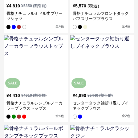
¥
4,810
¥
5,570
(税込)
¥
5350
(割引前)
骨格ナチュラルミドル丈プリー
骨格ナチュラルフロントタック
ツシャツ
パフスリーブブラウス
全
4
色
全
4
色
SALE
SALE
¥
4,410
¥
4,890
¥
4910
(割引前)
¥
5440
(割引前)
骨格ナチュラルシンプルノーカ
センタータック袖折り返しブイ
ラーブラウストップス
ネックブラウス
全
4
色
全
2
色