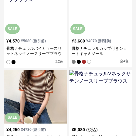
SALE
SALE
¥
4,570
¥
3,660
¥
5080
(割引前)
¥
4070
(割引前)
骨格ナチュラルバイカラースリ
骨格ナチュラルカップ付きショ
ットネックノースリーブブラウ
ートキャミソール
ス
全
4
色
全
2
色
SALE
¥
4,250
¥
5,080
(税込)
¥
4730
(割引前)