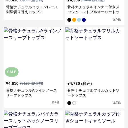
¥
5,490
¥
4,930
¥
6100
(割引前)
¥
5480
(割引前)
骨格ナチュラルコットンレース
骨格ナチュラルインナー付きメ
刺繍切り替えトップス
ッシュニットプルオーバートッ
プス
全
5
色
SALE
¥
4,610
¥
4,730
(税込)
¥
5130
(割引前)
骨格ナチュラルAラインノース
骨格ナチュラルフリルカットソ
リーブトップス
ートップス
全
4
色
全
2
色