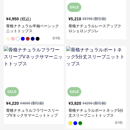
SALE
¥
4,950
(税込)
¥
5,210
¥
5790
(割引前)
骨格ナチュラル半袖ベーシック
骨格ナチュラルレースアップク
ニットトップス
ロシェロングジレ
全
9
色
SALE
SALE
¥
4,220
¥
3,820
¥
4690
(割引前)
¥
4250
(割引前)
骨格ナチュラルフラワースリー
骨格ナチュラルボートネック5分
ブVネックサマーニットトップ
丈スリーブニットトップス
ス
全
3
色