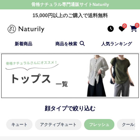
骨格ナチュラル
専門通販サイト
Naturily
15,000
円以上のご購入で送料無料
0
0
新着商品
商品を検索
人気ランキング
顔タイプで絞り込む
キュート
アクティブキュート
フレッシュ
クールカ