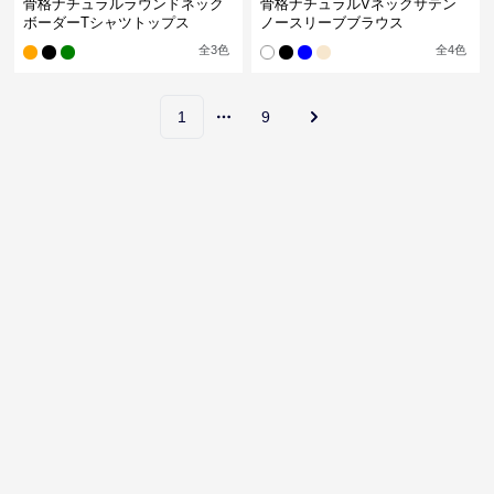
骨格ナチュラルラウンドネック
骨格ナチュラルVネックサテン
ボーダーTシャツトップス
ノースリーブブラウス
全
3
色
全
4
色
1
9
More pages