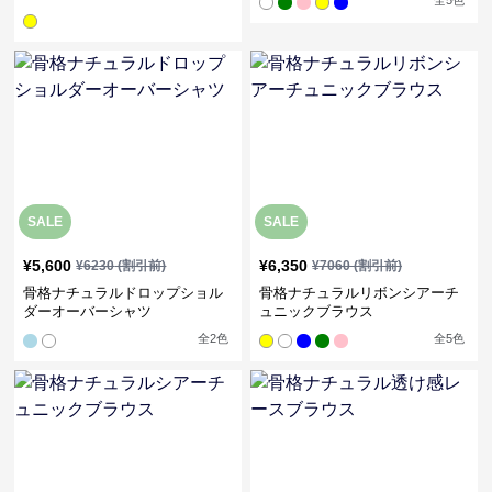
全
5
色
SALE
SALE
¥
5,600
¥
6,350
¥
6230
(割引前)
¥
7060
(割引前)
骨格ナチュラルドロップショル
骨格ナチュラルリボンシアーチ
ダーオーバーシャツ
ュニックブラウス
全
2
色
全
5
色