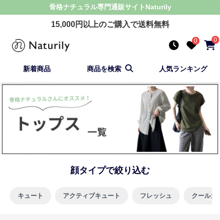
骨格ナチュラル
専門通販サイト
Naturily
15,000
円以上のご購入で送料無料
0
0
新着商品
商品を検索
人気ランキング
顔タイプで絞り込む
キュート
アクティブキュート
フレッシュ
クールカ