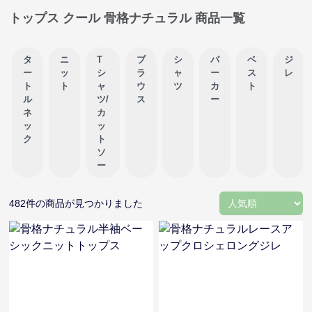
トップス クール 骨格ナチュラル 商品一覧
タ
ニ
T
ブ
シ
パ
ベ
ジ
ー
ッ
シ
ラ
ャ
ー
ス
レ
ト
ト
ャ
ウ
ツ
カ
ト
ル
ツ/
ス
ー
ネ
カ
ッ
ッ
ク
ト
ソ
ー
482
件の商品が見つかりました