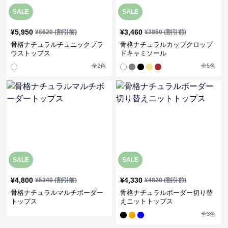
SALE
SALE
¥
5,950
¥
3,460
¥
6620
(割引前)
¥
3850
(割引前)
骨格ナチュラルチュニックブラ
骨格ナチュラルカップクロップ
ウストップス
ドキャミソール
全
2
色
全
5
色
SALE
SALE
¥
4,800
¥
4,330
¥
5340
(割引前)
¥
4820
(割引前)
骨格ナチュラルマルチボーダー
骨格ナチュラルボーダー切り替
トップス
えニットトップス
全
3
色