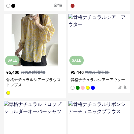
全
2
色
SALE
SALE
¥
5,400
¥
5,440
¥
6010
(割引前)
¥
6050
(割引前)
骨格ナチュラルシアーブラウス
骨格ナチュラルシアーアウター
トップス
全
5
色