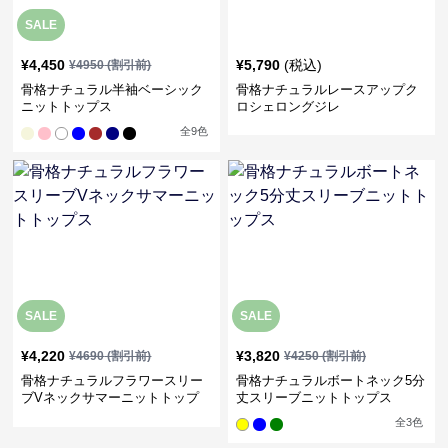
SALE
¥
4,450
¥
5,790
(税込)
¥
4950
(割引前)
骨格ナチュラル半袖ベーシック
骨格ナチュラルレースアップク
ニットトップス
ロシェロングジレ
全
9
色
SALE
SALE
¥
4,220
¥
3,820
¥
4690
(割引前)
¥
4250
(割引前)
骨格ナチュラルフラワースリー
骨格ナチュラルボートネック5分
ブVネックサマーニットトップ
丈スリーブニットトップス
ス
全
3
色