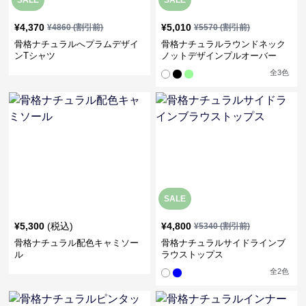
SALE
SALE
¥
4,370
¥
5,010
¥
4860
(割引前)
¥
5570
(割引前)
骨格ナチュラルへプラムデザイ
骨格ナチュラルラウンドネック
ンTシャツ
ノットデザインプルオーバー
全
3
色
SALE
¥
5,300
(税込)
¥
4,800
¥
5340
(割引前)
骨格ナチュラル配色キャミソー
骨格ナチュラルサイドラインブ
ル
ラウストップス
全
2
色