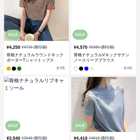
SALE
SALE
¥
4,250
¥
4,570
¥
4730
(割引前)
¥
5080
(割引前)
骨格ナチュラルラウンドネック
骨格ナチュラルVネックサテン
ボーダーTシャツトップス
ノースリーブブラウス
全
3
色
全
4
色
SALE
SALE
¥
3,540
¥
4,410
¥
3940
(割引前)
¥
4910
(割引前)