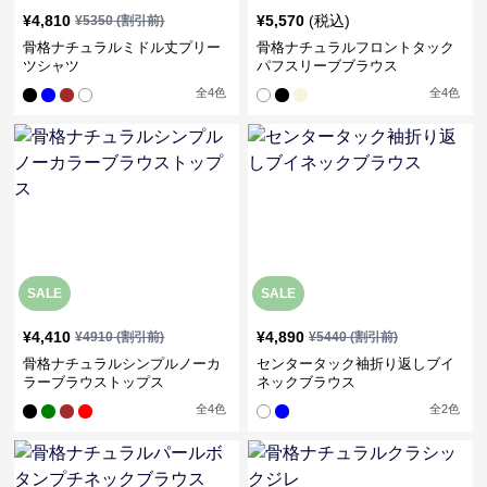
¥
4,810
¥
5,570
(税込)
¥
5350
(割引前)
骨格ナチュラルミドル丈プリー
骨格ナチュラルフロントタック
ツシャツ
パフスリーブブラウス
全
4
色
全
4
色
SALE
SALE
¥
4,410
¥
4,890
¥
4910
(割引前)
¥
5440
(割引前)
骨格ナチュラルシンプルノーカ
センタータック袖折り返しブイ
ラーブラウストップス
ネックブラウス
全
4
色
全
2
色