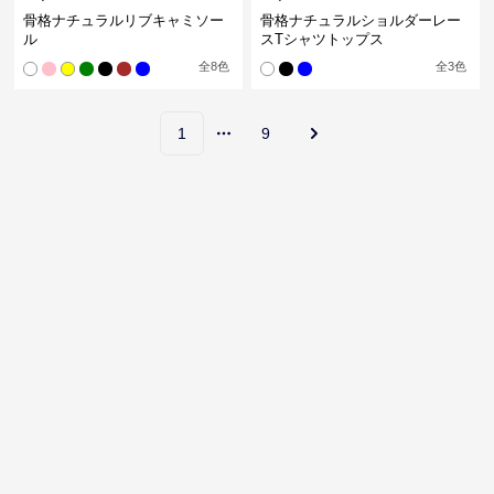
骨格ナチュラルリブキャミソー
骨格ナチュラルショルダーレー
ル
スTシャツトップス
全
8
色
全
3
色
1
9
More pages