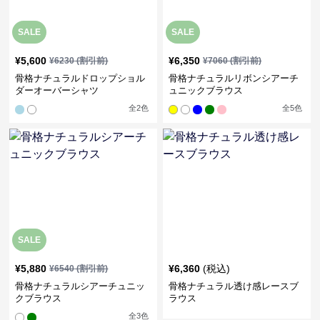
SALE
SALE
¥
5,600
¥
6,350
¥
6230
(割引前)
¥
7060
(割引前)
骨格ナチュラルドロップショル
骨格ナチュラルリボンシアーチ
ダーオーバーシャツ
ュニックブラウス
全
2
色
全
5
色
SALE
¥
5,880
¥
6,360
(税込)
¥
6540
(割引前)
骨格ナチュラルシアーチュニッ
骨格ナチュラル透け感レースブ
クブラウス
ラウス
全
3
色