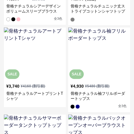
骨格ナチュラルシアーデザイン
骨格ナチュラルチュニック丈ス
ボリュームスリーブブラウス
トライプコットンシャツトップ
ス
全
3
色
SALE
SALE
¥
3,740
¥
4,930
¥
4160
(割引前)
¥
5480
(割引前)
骨格ナチュラルアートプリントT
骨格ナチュラル袖フリルボーダ
シャツ
ートップス
全
3
色