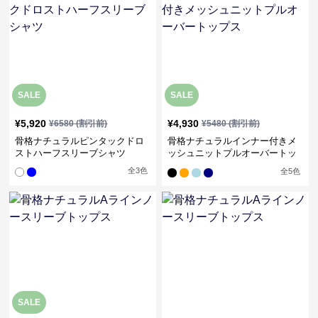
SALE
SALE
¥
5,920
¥
4,930
¥
6580
(割引前)
¥
5480
(割引前)
骨格ナチュラルピンタックドロ
骨格ナチュラルインナー付きメ
ストハーフスリーブシャツ
ッシュニットプルオーバートッ
プス
全
3
色
全
5
色
SALE