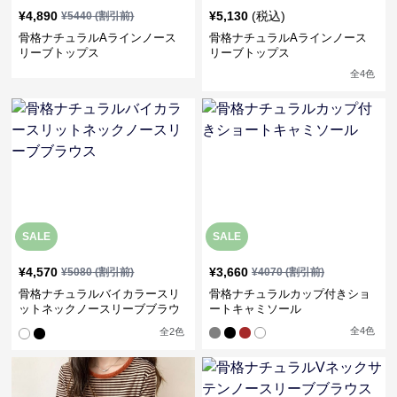
¥
4,890
¥
5,130
(税込)
¥
5440
(割引前)
骨格ナチュラルAラインノース
骨格ナチュラルAラインノース
リーブトップス
リーブトップス
全
4
色
SALE
SALE
¥
4,570
¥
3,660
¥
5080
(割引前)
¥
4070
(割引前)
骨格ナチュラルバイカラースリ
骨格ナチュラルカップ付きショ
ットネックノースリーブブラウ
ートキャミソール
ス
全
4
色
全
2
色