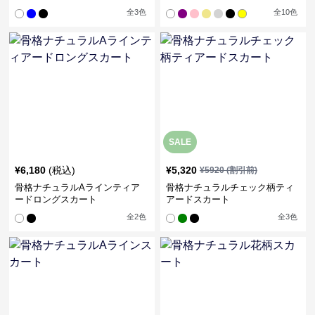
全
3
色
全
10
色
SALE
¥
6,180
(税込)
¥
5,320
¥
5920
(割引前)
骨格ナチュラルAラインティア
骨格ナチュラルチェック柄ティ
ードロングスカート
アードスカート
全
2
色
全
3
色