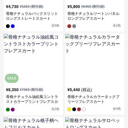
¥
4,730
¥
5,800
¥
5260
(割引前)
¥
6450
(割引前)
骨格ナチュラルバックスリット
骨格ナチュラルツートンパネル
ロングストレートスカート
ロングフレアスカート
全
3
色
全
2
色
SALE
¥
6,350
¥
5,440
(税込)
¥
7060
(割引前)
骨格ナチュラル油絵風コントラ
骨格ナチュラルカラータックプ
ストカラープリントフレアスカ
リーツフレアスカート
ート
全
4
色
全
2
色