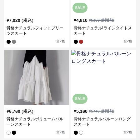
SALE
¥
7,020
(税込)
¥
4,810
¥
5350
(割引前)
骨格ナチュラルフィットプリー
骨格ナチュラルIラインタイトス
ツスカート
カート
全
2
色
全
2
色
SALE
¥
6,760
(税込)
¥
5,160
¥
5740
(割引前)
骨格ナチュラルボリュームバル
骨格ナチュラルバルーンロング
ーンスカート
スカート
全
2
色
全
2
色