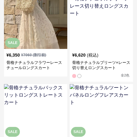
SALE
¥
6,350
¥
6,620
(税込)
¥
7060
(割引前)
骨格ナチュラルフラワーレース
骨格ナチュラルプリーツ×レース
チュールロングスカート
切り替えロングスカート
全
2
色
SALE
SALE