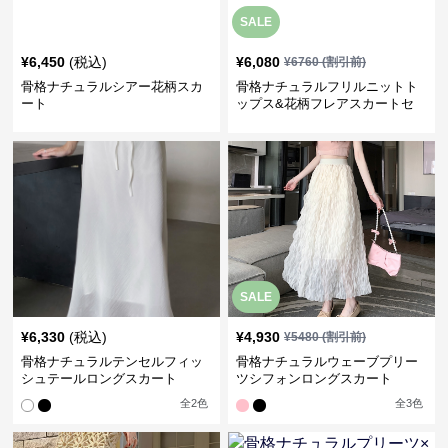
SALE
¥
6,450
(税込)
¥
6,080
¥
6760
(割引前)
骨格ナチュラルシアー花柄スカ
骨格ナチュラルフリルニットト
ート
ップス&花柄フレアスカートセ
ットアップ
SALE
¥
6,330
(税込)
¥
4,930
¥
5480
(割引前)
骨格ナチュラルテンセルフィッ
骨格ナチュラルウェーブプリー
シュテールロングスカート
ツシフォンロングスカート
全
2
色
全
3
色