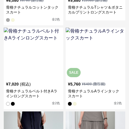
¥
6,080
¥
9,880
¥
6760
(割引前)
¥
10980
(割引前)
骨格ナチュラルコットンタック
骨格ナチュラルTシャツ＆ボタニ
スカート
カルプリントロングスカート
全
2
色
SALE
¥
7,020
(税込)
¥
5,760
¥
6400
(割引前)
骨格ナチュラルベルト付きAラ
骨格ナチュラルAラインタック
インロングスカート
スカート
全
2
色
全
2
色