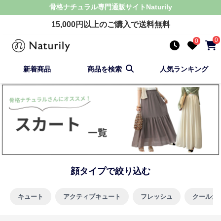
骨格ナチュラル
専門通販サイト
Naturily
15,000
円以上のご購入で送料無料
0
0
新着商品
商品を検索
人気ランキング
顔タイプで絞り込む
キュート
アクティブキュート
フレッシュ
クールカ