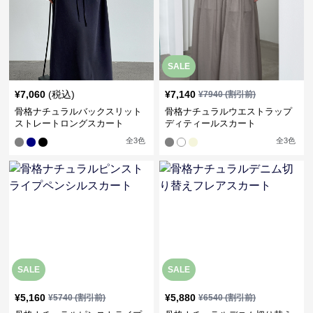
SALE
¥
7,060
(税込)
¥
7,140
¥
7940
(割引前)
骨格ナチュラルバックスリット
骨格ナチュラルウエストラップ
ストレートロングスカート
ディティールスカート
全
3
色
全
3
色
SALE
SALE
¥
5,160
¥
5,880
¥
5740
(割引前)
¥
6540
(割引前)