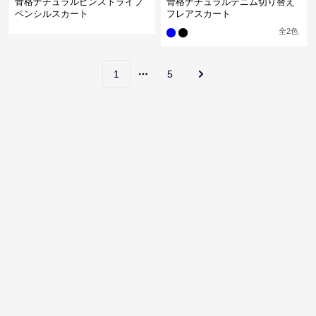
骨格ナチュラルピンストライプ
骨格ナチュラルデニム切り替え
ペンシルスカート
フレアスカート
全
2
色
1
5
More pages