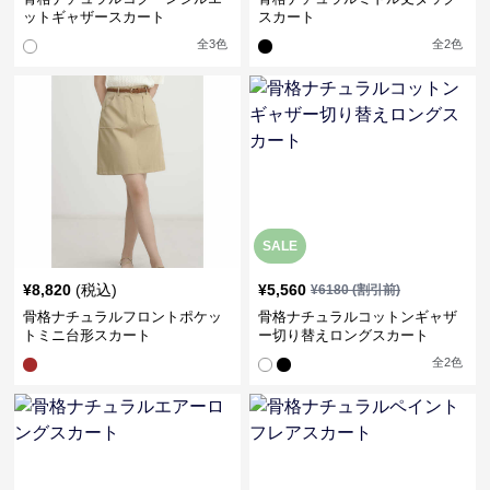
ットギャザースカート
スカート
全
3
色
全
2
色
SALE
¥
8,820
(税込)
¥
5,560
¥
6180
(割引前)
骨格ナチュラルフロントポケッ
骨格ナチュラルコットンギャザ
トミニ台形スカート
ー切り替えロングスカート
全
2
色