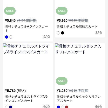
SALE
SALE
¥
5,840
¥
5,920
¥
6490
(割引前)
¥
6580
(割引前)
骨格ナチュラルAラインスカー
骨格ナチュラル花柄スカート
ト
全
2
色
全
3
色
SALE
¥
5,780
(税込)
¥
6,230
¥
6930
(割引前)
骨格ナチュラルストライプAラ
骨格ナチュラルタック入りフレ
インロングスカート
アスカート
全
2
色
全
3
色