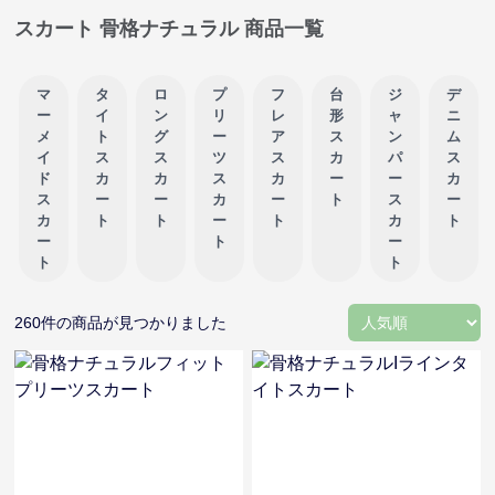
スカート 骨格ナチュラル 商品一覧
マ
タ
ロ
プ
フ
台
ジ
デ
ー
イ
ン
リ
レ
形
ャ
ニ
メ
ト
グ
ー
ア
ス
ン
ム
イ
ス
ス
ツ
ス
カ
パ
ス
ド
カ
カ
ス
カ
ー
ー
カ
ス
ー
ー
カ
ー
ト
ス
ー
カ
ト
ト
ー
ト
カ
ト
ー
ト
ー
ト
ト
260
件の商品が見つかりました