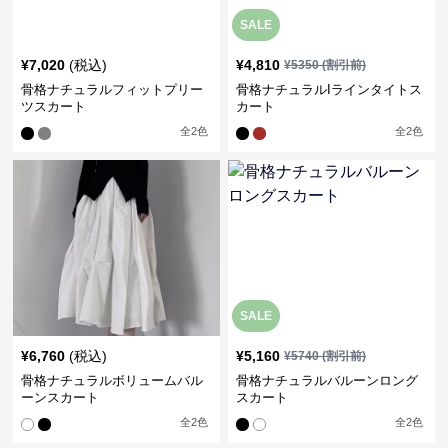
SALE
¥
7,020
(税込)
¥
4,810
¥
5350
(割引前)
骨格ナチュラルフィットプリー
骨格ナチュラルIラインタイトス
ツスカート
カート
全
2
色
全
2
色
SALE
¥
6,760
(税込)
¥
5,160
¥
5740
(割引前)
骨格ナチュラルボリュームバル
骨格ナチュラルバルーンロング
ーンスカート
スカート
全
2
色
全
2
色