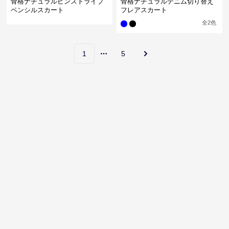
骨格ナチュラルピンストライプ
骨格ナチュラルデニム切り替え
ペンシルスカート
フレアスカート
全
2
色
1
5
More pages