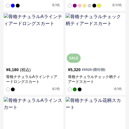
全
3
色
全
10
色
SALE
¥
6,180
(税込)
¥
5,320
¥
5920
(割引前)
骨格ナチュラルAラインティア
骨格ナチュラルチェック柄ティ
ードロングスカート
アードスカート
全
2
色
全
3
色