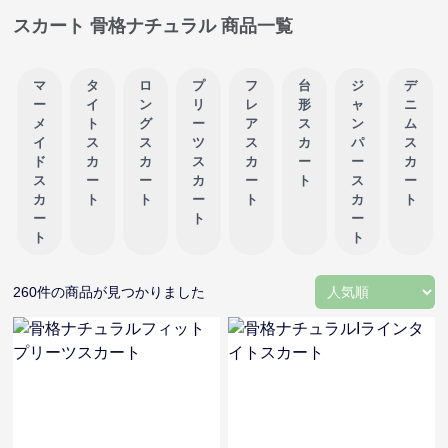
スカート 骨格ナチュラル 商品一覧
マ
タ
ロ
プ
フ
台
ジ
デ
ー
イ
ン
リ
レ
形
ャ
ニ
メ
ト
グ
ー
ア
ス
ン
ム
イ
ス
ス
ツ
ス
カ
パ
ス
ド
カ
カ
ス
カ
ー
ー
カ
ス
ー
ー
カ
ー
ト
ス
ー
カ
ト
ト
ー
ト
カ
ト
ー
ト
ー
ト
ト
260
件の商品が見つかりました