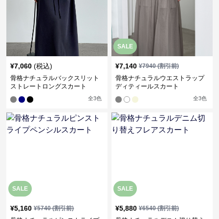
SALE
¥
7,060
(税込)
¥
7,140
¥
7940
(割引前)
骨格ナチュラルバックスリット
骨格ナチュラルウエストラップ
ストレートロングスカート
ディティールスカート
全
3
色
全
3
色
SALE
SALE
¥
5,160
¥
5,880
¥
5740
(割引前)
¥
6540
(割引前)