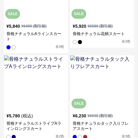
SALE
SALE
¥
5,840
¥
5,920
¥
6490
(割引前)
¥
6580
(割引前)
骨格ナチュラルAラインスカー
骨格ナチュラル花柄スカート
ト
全
2
色
全
3
色
SALE
¥
5,780
(税込)
¥
6,230
¥
6930
(割引前)
骨格ナチュラルストライプAラ
骨格ナチュラルタック入りフレ
インロングスカート
アスカート
全
2
色
全
3
色