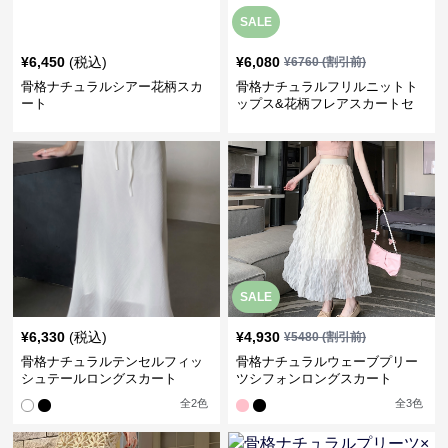
SALE
¥
6,450
(税込)
¥
6,080
¥
6760
(割引前)
骨格ナチュラルシアー花柄スカ
骨格ナチュラルフリルニットト
ート
ップス&花柄フレアスカートセ
ットアップ
SALE
¥
6,330
(税込)
¥
4,930
¥
5480
(割引前)
骨格ナチュラルテンセルフィッ
骨格ナチュラルウェーブプリー
シュテールロングスカート
ツシフォンロングスカート
全
2
色
全
3
色