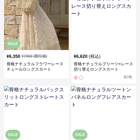
SALE
¥
6,350
¥
6,620
(税込)
¥
7060
(割引前)
骨格ナチュラルフラワーレース
骨格ナチュラルプリーツ×レース
チュールロングスカート
切り替えロングスカート
全
2
色
SALE
SALE