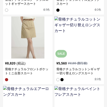
ットギャザースカート
スカート
全
3
色
全
2
色
SALE
¥
8,820
(税込)
¥
5,560
¥
6180
(割引前)
骨格ナチュラルフロントポケッ
骨格ナチュラルコットンギャザ
トミニ台形スカート
ー切り替えロングスカート
全
2
色