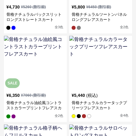
¥
4,730
¥
5,800
¥
5260
(割引前)
¥
6450
(割引前)
骨格ナチュラルバックスリット
骨格ナチュラルツートンパネル
ロングストレートスカート
ロングフレアスカート
全
3
色
全
2
色
SALE
¥
6,350
¥
5,440
(税込)
¥
7060
(割引前)
骨格ナチュラル油絵風コントラ
骨格ナチュラルカラータックプ
ストカラープリントフレアスカ
リーツフレアスカート
ート
全
4
色
全
2
色