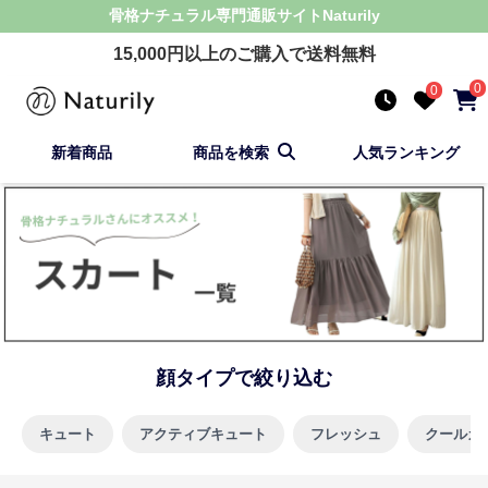
骨格ナチュラル
専門通販サイト
Naturily
15,000
円以上のご購入で送料無料
0
0
新着商品
商品を検索
人気ランキング
顔タイプで絞り込む
キュート
アクティブキュート
フレッシュ
クールカ