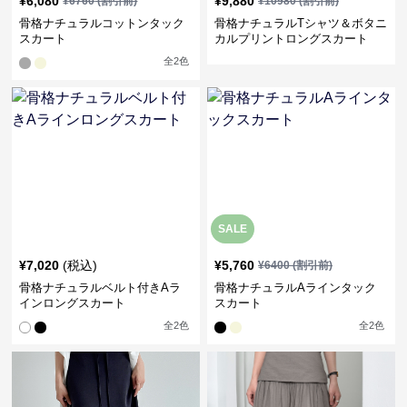
¥
6,080
¥
9,880
¥
6760
(割引前)
¥
10980
(割引前)
骨格ナチュラルコットンタック
骨格ナチュラルTシャツ＆ボタニ
スカート
カルプリントロングスカート
全
2
色
SALE
¥
7,020
(税込)
¥
5,760
¥
6400
(割引前)
骨格ナチュラルベルト付きAラ
骨格ナチュラルAラインタック
インロングスカート
スカート
全
2
色
全
2
色