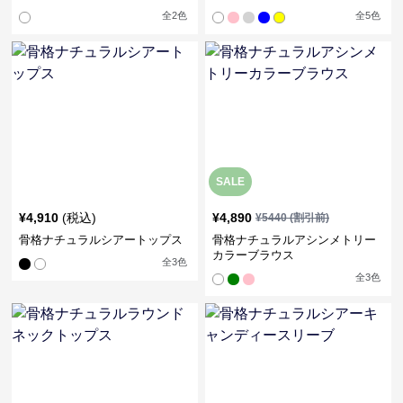
全
2
色
全
5
色
SALE
¥
4,910
(税込)
¥
4,890
¥
5440
(割引前)
骨格ナチュラルシアートップス
骨格ナチュラルアシンメトリー
カラーブラウス
全
3
色
全
3
色