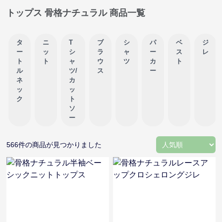
トップス 骨格ナチュラル 商品一覧
タ
ニ
T
ブ
シ
パ
ベ
ジ
ー
ッ
シ
ラ
ャ
ー
ス
レ
ト
ト
ャ
ウ
ツ
カ
ト
ル
ツ/
ス
ー
ネ
カ
ッ
ッ
ク
ト
ソ
ー
566
件の商品が見つかりました