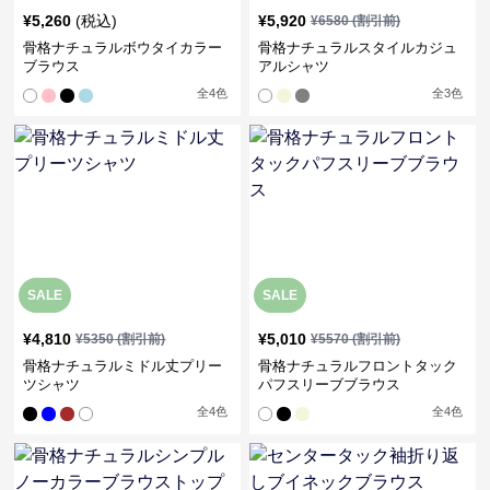
¥
5,260
(税込)
¥
5,920
¥
6580
(割引前)
骨格ナチュラルボウタイカラー
骨格ナチュラルスタイルカジュ
ブラウス
アルシャツ
全
4
色
全
3
色
SALE
SALE
¥
4,810
¥
5,010
¥
5350
(割引前)
¥
5570
(割引前)
骨格ナチュラルミドル丈プリー
骨格ナチュラルフロントタック
ツシャツ
パフスリーブブラウス
全
4
色
全
4
色