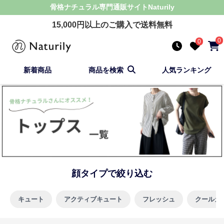
骨格ナチュラル
専門通販サイト
Naturily
15,000
円以上のご購入で送料無料
0
0
新着商品
商品を検索
人気ランキング
顔タイプで絞り込む
キュート
アクティブキュート
フレッシュ
クールカ