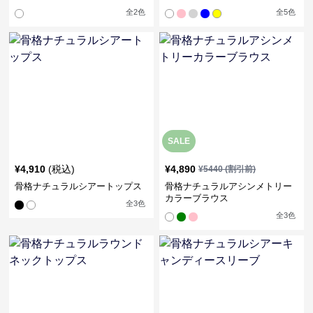
全
2
色
全
5
色
SALE
¥
4,910
(税込)
¥
4,890
¥
5440
(割引前)
骨格ナチュラルシアートップス
骨格ナチュラルアシンメトリー
カラーブラウス
全
3
色
全
3
色