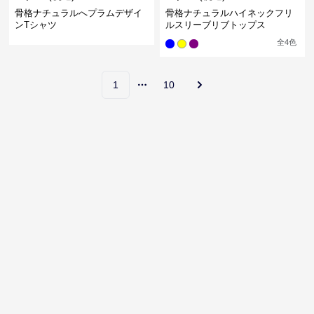
骨格ナチュラルへプラムデザイ
骨格ナチュラルハイネックフリ
ンTシャツ
ルスリーブリブトップス
全
4
色
1
10
More pages