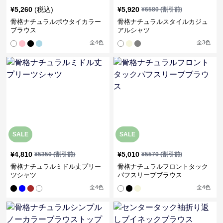
¥
5,260
(税込)
¥
5,920
¥
6580
(割引前)
骨格ナチュラルボウタイカラー
骨格ナチュラルスタイルカジュ
ブラウス
アルシャツ
全
4
色
全
3
色
SALE
SALE
¥
4,810
¥
5,010
¥
5350
(割引前)
¥
5570
(割引前)
骨格ナチュラルミドル丈プリー
骨格ナチュラルフロントタック
ツシャツ
パフスリーブブラウス
全
4
色
全
4
色