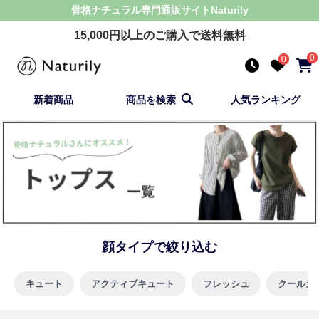
骨格ナチュラル
専門通販サイト
Naturily
15,000
円以上のご購入で送料無料
0
0
新着商品
商品を検索
人気ランキング
顔タイプで絞り込む
キュート
アクティブキュート
フレッシュ
クールカ