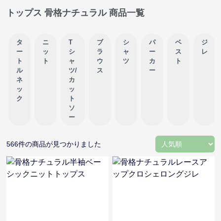
トップス 骨格ナチュラル 商品一覧
タ
ニ
T
ブ
シ
パ
ベ
ジ
ー
ッ
シ
ラ
ャ
ー
ス
レ
ト
ト
ャ
ウ
ツ
カ
ト
ル
ツ/
ス
ー
ネ
カ
ッ
ッ
ク
ト
ソ
ー
566
件の商品が見つかりました