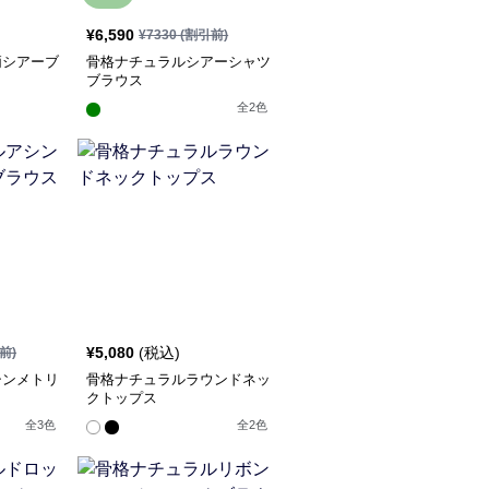
¥
6,590
¥
7330
(割引前)
柄シアーブ
骨格ナチュラルシアーシャツ
ブラウス
全
2
色
¥
5,080
(税込)
前)
シンメトリ
骨格ナチュラルラウンドネッ
クトップス
全
3
色
全
2
色