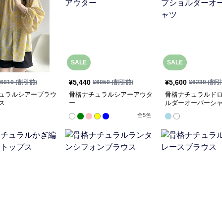
SALE
SALE
¥
5,440
¥
5,600
6010
(割引前)
¥
6050
(割引前)
¥
6230
(割引
ュラルシアーブラウ
骨格ナチュラルシアーアウタ
骨格ナチュラルド
ス
ー
ルダーオーバーシ
全
5
色