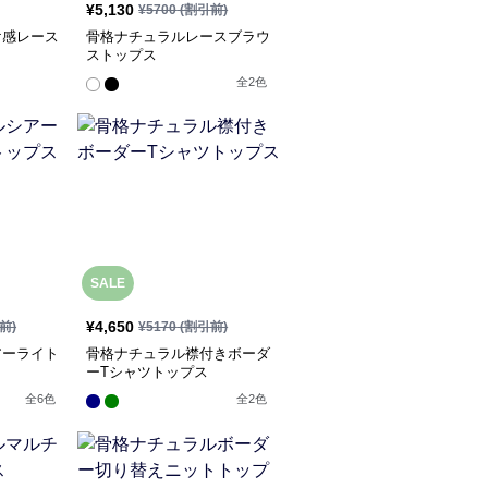
¥
5,130
¥
5700
(割引前)
け感レース
骨格ナチュラルレースブラウ
ストップス
全
2
色
SALE
¥
4,650
前)
¥
5170
(割引前)
アーライト
骨格ナチュラル襟付きボーダ
ーTシャツトップス
全
6
色
全
2
色