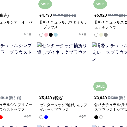
SALE
SALE
(税込)
¥
4,730
¥
5,920
¥
5260
(割引前)
¥
6580
(割引
ュラルシアーオーバ
骨格ナチュラルボウタイカラ
骨格ナチュラルス
ーブラウス
ュアルシャツ
全
3
色
全
4
色
SALE
¥
5,440
(税込)
¥
3,940
4910
(割引前)
¥
4380
(割引
ュラルシンプルノー
センタータック袖折り返しブ
骨格ナチュラル切
ラウストップス
イネックブラウス
スブラウストップ
全
4
色
全
2
色