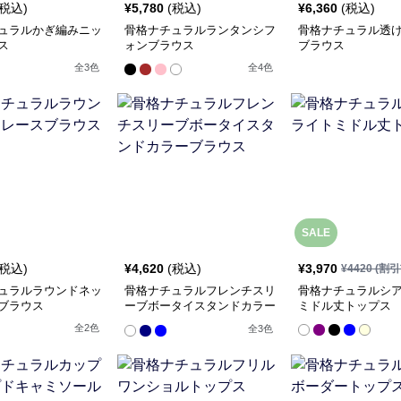
(税込)
¥
5,780
(税込)
¥
6,360
(税込)
ュラルかぎ編みニッ
骨格ナチュラルランタンシフ
骨格ナチュラル透
ス
ォンブラウス
ブラウス
全
3
色
全
4
色
SALE
(税込)
¥
4,620
(税込)
¥
3,970
¥
4420
(割引
ュラルラウンドネッ
骨格ナチュラルフレンチスリ
骨格ナチュラルシ
ブラウス
ーブボータイスタンドカラー
ミドル丈トップス
ブラウス
全
2
色
全
3
色