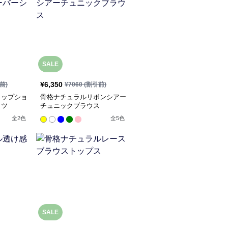
SALE
¥
6,350
前)
¥
7060
(割引前)
ロップショ
骨格ナチュラルリボンシアー
ャツ
チュニックブラウス
全
2
色
全
5
色
SALE