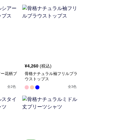
¥
4,260
(税込)
アー花柄ブ
骨格ナチュラル袖フリルブラ
ウストップス
全
2
色
全
3
色