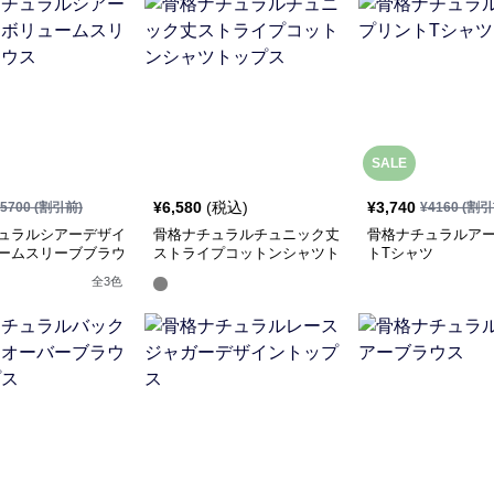
SALE
¥
6,580
(税込)
¥
3,740
5700
(割引前)
¥
4160
(割引
ュラルシアーデザイ
骨格ナチュラルチュニック丈
骨格ナチュラルア
ームスリーブブラウ
ストライプコットンシャツト
トTシャツ
ップス
全
3
色