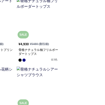
SALE
¥
4,930
前)
¥
5480
(割引前)
ートプリン
骨格ナチュラル袖フリルボー
ダートップス
全
3
色
SALE