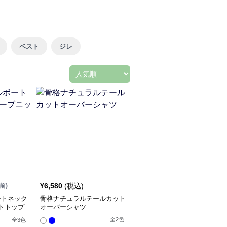
ベスト
ジレ
¥
6,580
(税込)
前)
ートネック
骨格ナチュラルテールカット
トトップ
オーバーシャツ
全
2
色
全
3
色