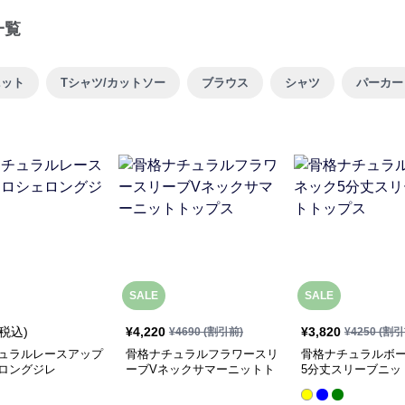
一覧
ニット
Tシャツ/カットソー
ブラウス
シャツ
パーカー
SALE
SALE
(税込)
¥
4,220
¥
3,820
¥
4690
(割引前)
¥
4250
(割引
ュラルレースアップ
骨格ナチュラルフラワースリ
骨格ナチュラルボ
ロングジレ
ーブVネックサマーニットト
5分丈スリーブニッ
ップス
ス