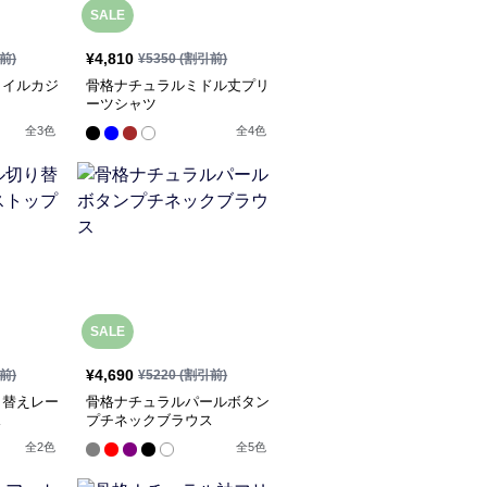
SALE
¥
4,810
前)
¥
5350
(割引前)
タイルカジ
骨格ナチュラルミドル丈プリ
ーツシャツ
全
3
色
全
4
色
SALE
¥
4,690
前)
¥
5220
(割引前)
り替えレー
骨格ナチュラルパールボタン
ス
プチネックブラウス
全
2
色
全
5
色