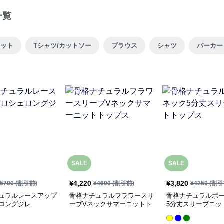
一覧
ニット
Tシャツ/カットソー
ブラウス
シャツ
パーカー
SALE
SALE
¥
4,220
¥
3,820
5790
(割引前)
¥
4690
(割引前)
¥
4250
(割引
ュラルレースアップ
骨格ナチュラルフラワースリ
骨格ナチュラルボ
ロングジレ
ーブVネックサマーニットト
5分丈スリーブニッ
ップス
ス