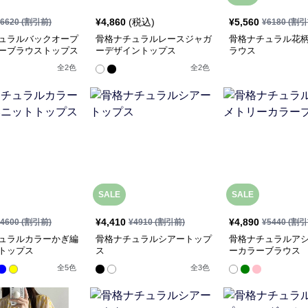
¥
4,860
(税込)
¥
5,560
6620
(割引前)
¥
6180
(割引
ュラルバックオープ
骨格ナチュラルレースジャガ
骨格ナチュラル花
ーブラウストップス
ーデザイントップス
ラウス
全
2
色
全
2
色
SALE
SALE
¥
4,410
¥
4,890
4600
(割引前)
¥
4910
(割引前)
¥
5440
(割引
ュラルカラーかぎ編
骨格ナチュラルシアートップ
骨格ナチュラルア
トップス
ス
ーカラーブラウス
全
5
色
全
3
色