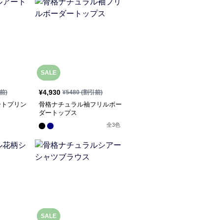
SALE
¥
4,930
前)
¥
5480
(割引前)
ートプリン
骨格ナチュラル袖フリルボー
ダートップス
全
3
色
SALE