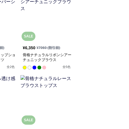
SALE
¥
6,350
前)
¥
7060
(割引前)
ロップショ
骨格ナチュラルリボンシアー
ャツ
チュニックブラウス
全
2
色
全
5
色
SALE