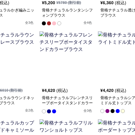
(税込)
¥
5,200
¥
6,360
(税込)
¥
5780
(割引前)
ュラルかぎ編みニッ
骨格ナチュラルランタンシフ
骨格ナチュラル透
ス
ォンブラウス
ブラウス
全
3
色
全
4
色
¥
4,620
(税込)
¥
4,420
(税込)
6010
(割引前)
ュラルラウンドネッ
骨格ナチュラルフレンチスリ
骨格ナチュラルシ
ブラウス
ーブボータイスタンドカラー
ミドル丈トップス
ブラウス
全
2
色
全
3
色