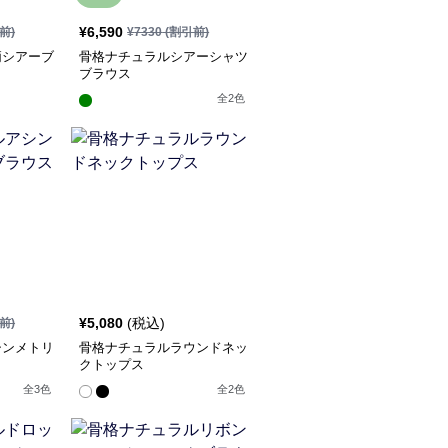
¥
6,590
前)
¥
7330
(割引前)
柄シアーブ
骨格ナチュラルシアーシャツ
ブラウス
全
2
色
¥
5,080
(税込)
前)
シンメトリ
骨格ナチュラルラウンドネッ
クトップス
全
3
色
全
2
色