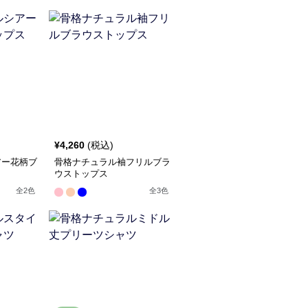
¥
4,260
(税込)
アー花柄ブ
骨格ナチュラル袖フリルブラ
ウストップス
全
2
色
全
3
色