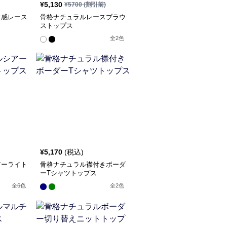
¥
5,130
¥
5700
(割引前)
け感レース
骨格ナチュラルレースブラウ
ストップス
全
2
色
¥
5,170
(税込)
アーライト
骨格ナチュラル襟付きボーダ
ーTシャツトップス
全
6
色
全
2
色