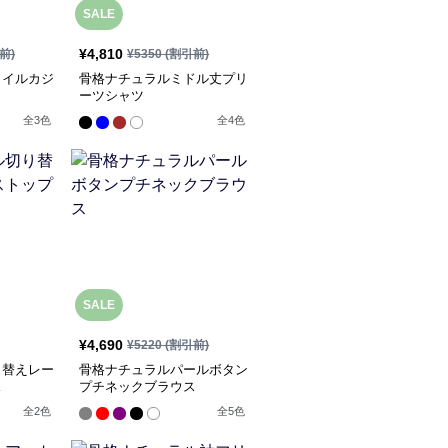
SALE
¥
4,810
前)
¥
5350
(割引前)
タイルカジ
骨格ナチュラルミドル丈プリ
ーツシャツ
全
3
色
全
4
色
SALE
¥
4,690
¥
5220
(割引前)
り替えレー
骨格ナチュラルパールボタン
ス
プチネックブラウス
全
2
色
全
5
色