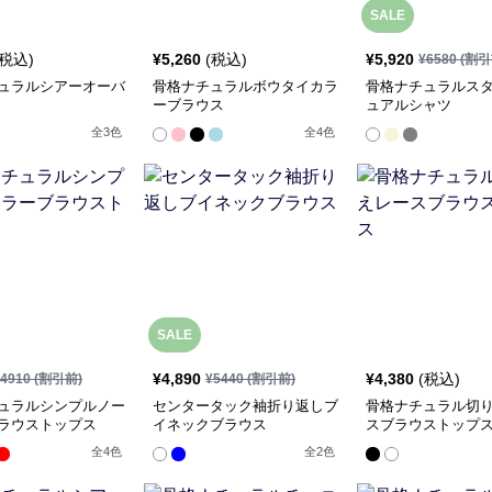
SALE
(税込)
¥
5,260
(税込)
¥
5,920
¥
6580
(割引
ュラルシアーオーバ
骨格ナチュラルボウタイカラ
骨格ナチュラルス
ーブラウス
ュアルシャツ
全
3
色
全
4
色
SALE
¥
4,890
¥
4,380
(税込)
4910
(割引前)
¥
5440
(割引前)
ュラルシンプルノー
センタータック袖折り返しブ
骨格ナチュラル切
ラウストップス
イネックブラウス
スブラウストップ
全
4
色
全
2
色