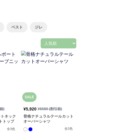
ベスト
ジレ
SALE
¥
5,920
前)
¥
6580
(割引前)
ートネック
骨格ナチュラルテールカット
トトップ
オーバーシャツ
全
2
色
全
3
色