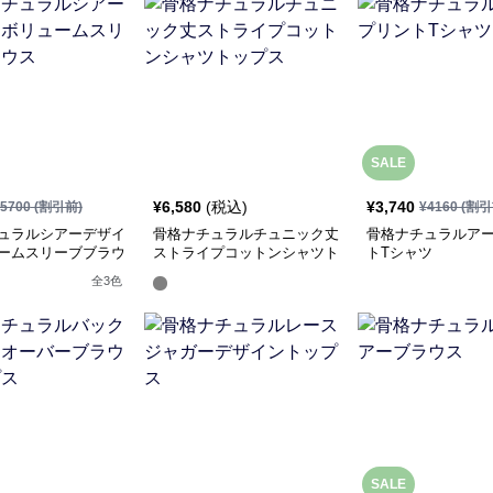
SALE
¥
6,580
(税込)
¥
3,740
5700
(割引前)
¥
4160
(割引
ュラルシアーデザイ
骨格ナチュラルチュニック丈
骨格ナチュラルア
ームスリーブブラウ
ストライプコットンシャツト
トTシャツ
ップス
全
3
色
SALE