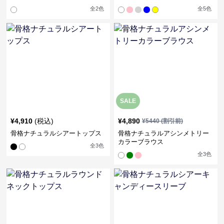
全
2
色
全
5
色
SALE
¥
4,910
(税込)
¥
4,890
¥
5440
(割引前)
骨格ナチュラルシアートップス
骨格ナチュラルアシンメトリー
カラーブラウス
全
3
色
全
3
色