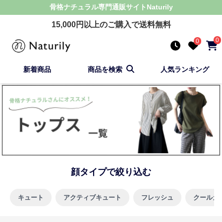
骨格ナチュラル
専門通販サイト
Naturily
15,000
円以上のご購入で送料無料
0
0
新着商品
商品を検索
人気ランキング
顔タイプで絞り込む
キュート
アクティブキュート
フレッシュ
クールカ