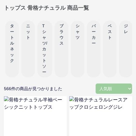
トップス 骨格ナチュラル 商品一覧
タ
ニ
T
ブ
シ
パ
ベ
ジ
ー
ッ
シ
ラ
ャ
ー
ス
レ
ト
ト
ャ
ウ
ツ
カ
ト
ル
ツ/
ス
ー
ネ
カ
ッ
ッ
ク
ト
ソ
ー
566
件の商品が見つかりました