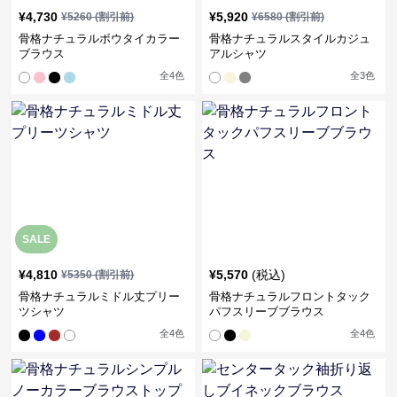
¥
4,730
¥
5,920
¥
5260
(割引前)
¥
6580
(割引前)
骨格ナチュラルボウタイカラー
骨格ナチュラルスタイルカジュ
ブラウス
アルシャツ
全
4
色
全
3
色
SALE
¥
4,810
¥
5,570
(税込)
¥
5350
(割引前)
骨格ナチュラルミドル丈プリー
骨格ナチュラルフロントタック
ツシャツ
パフスリーブブラウス
全
4
色
全
4
色