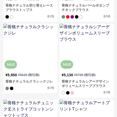
骨格ナチュラル切り替えレース
骨格ナチュラルパールボタンプ
ブラウストップス
チネックブラウス
全
2
色
全
5
色
SALE
SALE
¥
5,950
¥
5,130
¥
6620
(割引前)
¥
5700
(割引前)
骨格ナチュラルクラシックジレ
骨格ナチュラルシアーデザイン
ボリュームスリーブブラウス
全
2
色
全
3
色