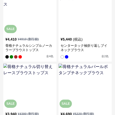
SALE
¥
4,410
¥
5,440
(税込)
¥
4910
(割引前)
骨格ナチュラルシンプルノーカ
センタータック袖折り返しブイ
ラーブラウストップス
ネックブラウス
全
4
色
全
2
色
SALE
SALE
¥
3,940
¥
4,690
¥
4380
(割引前)
¥
5220
(割引前)