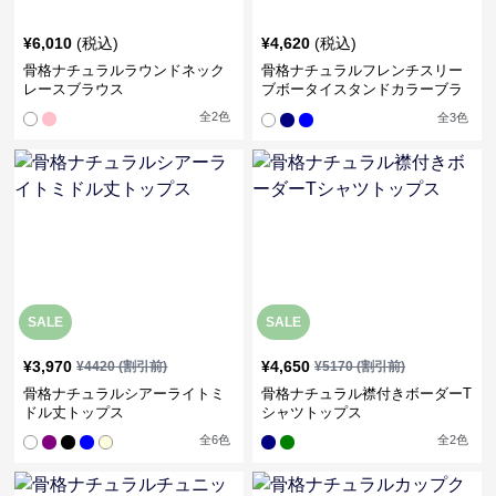
¥
6,010
(税込)
¥
4,620
(税込)
骨格ナチュラルラウンドネック
骨格ナチュラルフレンチスリー
レースブラウス
ブボータイスタンドカラーブラ
ウス
全
2
色
全
3
色
SALE
SALE
¥
3,970
¥
4,650
¥
4420
(割引前)
¥
5170
(割引前)
骨格ナチュラルシアーライトミ
骨格ナチュラル襟付きボーダーT
ドル丈トップス
シャツトップス
全
6
色
全
2
色