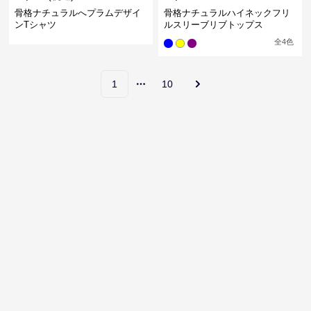
骨格ナチュラルへプラムデザイ
骨格ナチュラルハイネックフリ
ンTシャツ
ルスリーブリブトップス
全
4
色
1
10
More pages